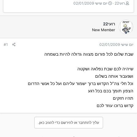
T
ת
רועי22
יום שישי 02/01/2009
h
א
r
ר
e
י
רועי22
a
ך
New Member
d
ה
s
ת
t
ח
יום שישי 02/01/2009
#1
a
ל
r
ה
שבת שלום לכל פורום מצווה גדולה להיות בשמחה
t
e
שיהיה לכם שבת נפלאה ושקטה
r
ושנעבור אותה בשלום
וכל חלי צה"ל הקדוש ברוך ישמור עליהם ועל כל אנשי הדרום
הצפון תומך בכם בכל רגע
תהיו חזקים
קדוש ברוכו עוזר לכם
עליך להתחבר או להירשם כדי להגיב כאן.