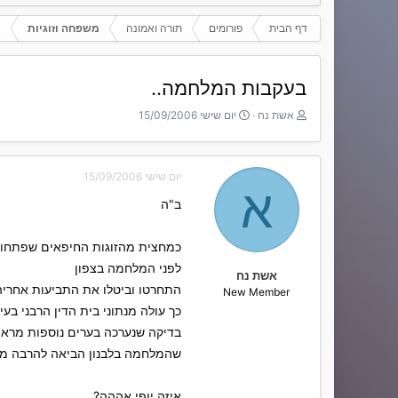
דף הבית
פורומים
תורה ואמונה
משפחה וזוגיות
בעקבות המלחמה..
T
ת
אשת נח
יום שישי 15/09/2006
h
א
r
ר
e
י
יום שישי 15/09/2006
a
ך
א
d
ה
ב"ה
s
ת
t
ח
a
ל
כמחצית מהזוגות החיפאים שפתחו ב
r
ה
לפני המלחמה בצפון
t
אשת נח
התחרטו וביטלו את התביעות אחריה
e
New Member
r
כך עולה מנתוני בית הדין הרבני בעי
בדיקה שנערכה בערים נוספות מרא
שהמלחמה בלבנון הביאה להרבה מש
איזה יופי אההה?