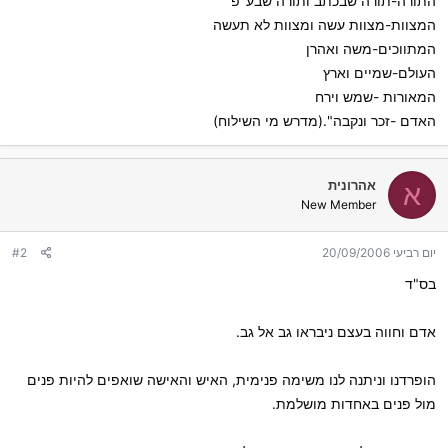
התורה-תורה שבכתב ותורה שבע"פ
המצוות-מצוות עשה ומצוות לא תעשה
המתווכים-משה ואהרן
העולם-שמיים וארץ
המאורות -שמש וירח
האדם -זכר ונקבה".(מדרש מי השילוח)
אהרונית
א
New Member
יום רביעי 20/09/2006
#2
בס"ד
אדם וחווה בעצם ניבראו גב אל גב.
הופרדנו וניתנה לנו משימה פנימית, האיש והאישה שואפים להיות פנים
מול פנים באחדות מושלמת.