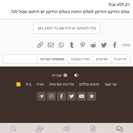
רק ללא גבול
עולם התיקון-התיקון לעולם התוהו בעולם התיקון יש תיחום וגבול לכל.
עליך להתחבר או להירשם כדי להגיב כאן.
פייסבוק
טוויטר
Reddit
פינטרסט
Tumblr
WhatsApp
אימייל
קישור
שתף:
דף הבית
פורומים
תורה ואמונה
משפחה וזוגיות
עברית
צור קשר
תנאים וכללים
מדיניות הפרטיות
עזרה
בית
R
S
S