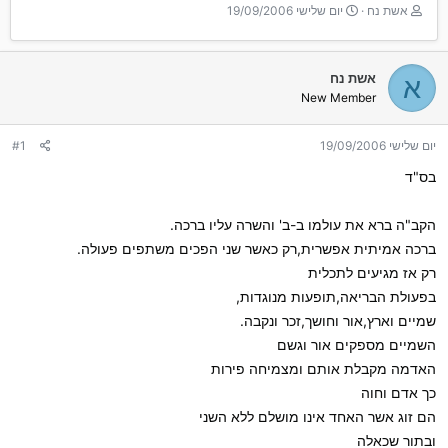
T
ת
אשת נח
יום שלישי 19/09/2006
h
א
r
ר
e
י
אשת נח
א
a
ך
New Member
d
ה
s
ת
t
ח
יום שלישי 19/09/2006
#1
a
ל
r
ה
בס"ד
t
e
הקב"ה ברא את עולמו ב-ב' והשרה עליו ברכה.
r
ברכה אמיתית אפשרית,רק כאשר שני הפכים משתפים פעולה.
רק אז מגיעים לתכלית
בפעולת הבריאה,תופעות מנוגדות,
שמיים וארץ,אור וחושך,זכר ונקבה.
השמיים מספקים אור וגשם
האדמה מקבלת אותם ומצמיחה פירות
כך אדם וחוה
הם זוג אשר האחד אינו מושלם ללא השני
ובתור שכאלה