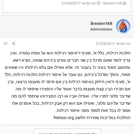
T
ת
Breslev148
יום חמישי 31/08/2017
h
א
r
ר
e
י
Breslev148
a
ך
Administrator
d
ה
s
ת
t
ח
יום חמישי 31/08/2017
#1
a
ל
r
ה
הלכות רכילות, כלל א', סעיף ד'איסור רכילות הוא על אמת גמורה. ואין
t
צריך לומר שאם מרכל בין שני חברים וגורם ביניהם שנאה, נקרא רשע
e
ומתועב מאוד בעיני ה' בעבור זה. אלא אפילו אם בלא רכילותו היו שונאים
r
מאוד, והולך ומרכל ביניהם, גם עובר על איסור רכילות.הלכות רכילות, כלל
א', סעיף ה'אין חילוק באיסור רכילות בין אם סיפר לו מעצמו ברצונו, ובין
אם חבירו הבין קצת מעצמו בדבר ועמד עליו והפצירו שיספר לו מה
שדיבר פלוני לפניו עליו. ואפילו אביו או רבו הפצירוהו שיספר להם מה
שדיבר עליהם פלוני, ואפילו אם הוא רק אבק רכילות, בכל אופנים אלו
אסור לו בכל זאת לספר מפני איסור רכילות.
ההלכות באדיבות שמירת הלשון Netsor.org