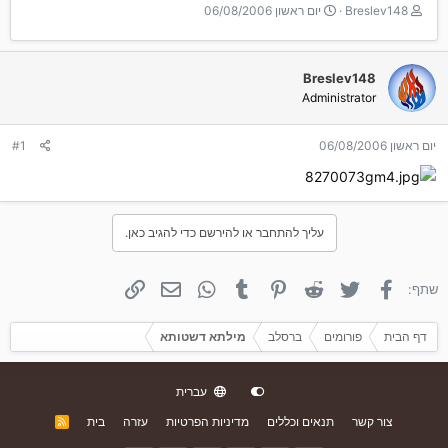
T
ת
Breslev148
יום ראשון 06/08/2006
h
א
r
ר
e
י
Breslev148
a
ך
Administrator
d
ה
s
ת
t
ח
יום ראשון 06/08/2006
#1
a
ל
r
ה
t
e
r
עליך להתחבר או להירשם כדי להגיב כאן.
פייסבוק
טוויטר
Reddit
פינטרסט
Tumblr
WhatsApp
אימייל
קישור
שתף:
דף הבית
פורומים
ברסלב
מילתא דשטותא
עברית
צור קשר
תנאים וכללים
מדיניות הפרטיות
עזרה
בית
R
S
S