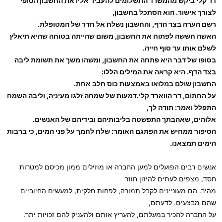
דר קלי ביקש מהמשרד התשלומים להעביר אליו את החשבון הסופי
לצורך אישור. הוא הסתכל בחשבון,
רשם הערה בצד הדף, והחשבון נשלח אל חדר של המטופלת.
האשה חששה לפתוח את החשבון, משום שהייתה בטוחה שהיא תיאלץ
לשלם אותו עד סוף חייה.
בסופו של דבר היא פתחה את החשבון, ומשהו משך את תשומת ליבה
בצד הדף. היא קראה את המילים הללו:
החשבון שולם במלואו באמצעות כוס חלב אחת.
על החתום, דר הווארד קלי.דמעות של שמחה זלגו מעיניה, וליבה השמח
התפלל ואמר: תודה לך,
אלוהים, שאהבתך התפשטה בליבותיהם ובידיהם של האנשים.
הסיפור ממחיש את הפתגם האומר: שלח לחמך על פני המים, כי ברבות
הימים תמצאנו.
אנשים רבים הפועלים למען החברה או מוזילים ממון מכיסם למטרות
חסד, מצפים לעתים להיזון חוזר
מהיר. הם מעוניינים לקבל תמורה, לפחות חלקית, למעשים החיוביים
שהם מבצעים. לדעתם,
על החברה להכיר במעלתם, להעריץ אותם ולהעניק להם זכויות יתר.