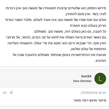
פירוש הפסוק הוא שלעתים קרובות תוצאותיו של מעשה טוב אינן ניכרות
לעיני בשר. ואין טעם להמתין.
אולם עם זאת שכרו של מעשה טוב אינו אובד לעולם. מלבד השכר הגדול
הניתן בעולם הבא תמורת
כל הטבה, גם כאן בעולם הזה, מעשה טוב  משתלם.
גם כאשר האדם נראה כשולח את לחמו על פני המים, כלומר, אל מרחבי
האין סוף, הרי שבבוא היום הוא ימצא את פרי עמלו. ההשגחה העליונה
החופפת על עולם ומלואו,
מכוונת את ההתרחשויות באופן שהחסד משתלם וההטבה שבה אל
המיטיב.
liori24
L
New Member
יום שני 25/08/2008
#2
סיפור מרגש ויפה מאוד