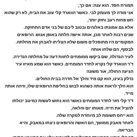
תמורת חסד. הוא ענה: אם כך,
אני מודה לך מעומק לבי. כאשר הווארד קלי עזב את הבית, לא רק שהוא
חש פחות רעב וחזק יותר,
אלא גם אמונתו באלוהים ובטוב ליבם של בני אדם התחזקה.
שנים רבות לאחר מכן, אותה אישה חלתה באופן אנוש. הרופאים
המקומיים היו מתוסכלים משום שלא הצליחו לאבחן את מחלתה.
לבסוף, הם שלחו אותה
לעיר הגדולה, שם ביקשו ממומחים לחוות דעה על מחלתה הנדירה.
ד'ר הווארד קלי נקרא לחדר המומחים. כאשר הוא שמע מאיזו עיר
הגיעה החולה, אור משונה
נדלק בעינו, הוא קם מיד והלך אל חדרה בבית החולים.
הוא הלך לראות אותה כשהוא לבוש בחליפת הרופאים שלו, וזיהה אותה
מייד.
ד'ר קלי חזר לחדר המומחים כאשר הוא נחוש לעשות כמיטב יכולתו
להציל את חייה. מאותו יום והלאה,
הוא ייחס תשומת לב מיוחדת למקרה שלה.
לאחר מאבק ממושך, הם האשה והרופאים ניצחו במאבק, והיא
הבריאה.