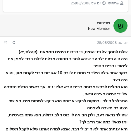
T
ת
שריתוש
יום שני 25/08/2008
h
א
r
ר
e
י
שריתוש
ש
a
ך
New Member
d
ה
s
ת
t
ח
יום שני 25/08/2008
#1
a
ל
r
ה
שלח לחמך על פני המים, כי ברבות הימים תמצאנו-(קהלת,יא)
t
היה היה פעם ילד עני שנהג למכור סחורה מדלת לדלת בכדי לממן את
e
לימודיו בבית הספר.
r
בוקר אחד גילה הילד כי חסרות לו רק 10 אגורות בכדי לקנות מזון, והוא
היה רעב.
הוא החליט לבקש ארוחה בבית הבא אליו יגיע. אך כאשר הדלת נפתחה
על ידי אישה צעירה ונאה,
התבלבל הילד, ובמקום לבקש ארוחה הוא ביקש לשתות מים. האישה
הצעירה חשבה לעצמה
שהילד נראה רעב, ולכן הביאה לו כוס חלב גדולה. הוא שתה באיטיות,
ואז שאל: כמה אני חייב לך?
היא ענתה: אתה לא חייב לי דבר. אמא למדה אותנו שלא לקבל תשלום