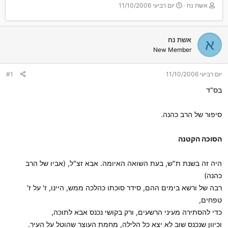
T
ת
אשת נח
יום רביעי 11/10/2006
h
א
r
ר
e
י
אשת נח
א
a
ך
New Member
d
ה
s
ת
t
ח
יום רביעי 11/10/2006
#1
a
ל
r
ה
בס"ד
t
e
סיפור של הרב כהנה.
r
הסוכה הקטנה
היה זה בשנת ת"ש, בעת השואה האיומה. אבא זצ"ל, (אביו של הרב
כהנה)
רבה של ורשא בימים ההם, סידר סוכתו כהלכה ממש, היינו, ז' על ז'
טפחים,
כדי להסתירה מעיני הרשעים, ורק בקושי נכנס אבא לתוכה,
וכיוון שנכנס שוב לא יצא כל הלילה, מחמת העוצר שהוטל על העיר.