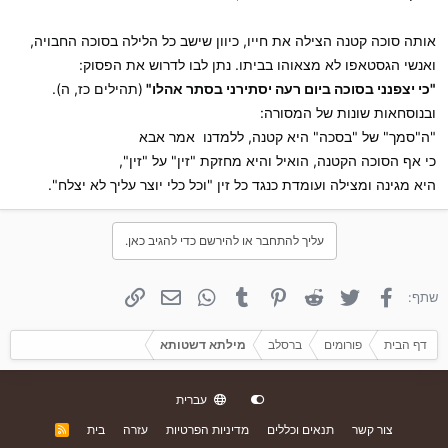
אותה סוכה קטנה הצילה את חייו, כיוון שישב כל הלילה בסוכה החבויה,
ואנשי הגסטאפו לא מצאוהו בביתו. נתן לבו לדרוש את הפסוק:
"כי יצפנני בסוכה ביום רעה יסתירני בסתר אהלו"
(תהילים כז, ה).
ובנוסחאות שונות של המסורה:
"ה"סמך" של "בסכה" היא קטנה, ללמדנו  אמר אבא 
כי אף הסוכה הקטנה, הואיל והיא מחזקת "זין" על "זין",
היא מגינה ומצילה ועומדת כנגד כל זין "וכל כלי יוצר עליך לא יצלח".
עליך להתחבר או להירשם כדי להגיב כאן.
פייסבוק
טוויטר
Reddit
פינטרסט
Tumblr
WhatsApp
אימייל
קישור
שתף:
דף הבית
פורומים
ברסלב
מילתא דשטותא
עברית
צור קשר
תנאים וכללים
מדיניות הפרטיות
עזרה
בית
R
S