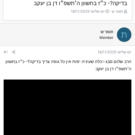
בדיקה?- כ״ז בחשוון ה׳תשפ״ו דן בן יעקב
T
ת
תומר ש
יום שלישי 18/11/2025
h
א
r
ר
e
י
תומר ש
ת
a
ך
Member
d
ה
s
ת
t
ח
יום שלישי 18/11/2025
#1
a
ל
r
ה
הרב שלום סבג✨כלה שעיניה יפות אין כל גופה צריך בדיקה?- כ״ז בחשוון
t
ה׳תשפ״ו דן בן יעקב
e
r