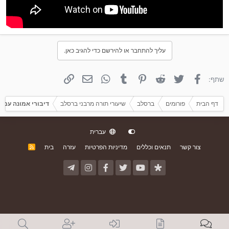
עליך להתחבר או להירשם כדי להגיב כאן.
פייסבוק
טוויטר
Reddit
פינטרסט
Tumblr
WhatsApp
אימייל
קישור
שתף:
דף הבית
פורומים
ברסלב
שיעורי תורה מרבני ברסלב
דיבורי אמונה עם 
עברית
צור קשר
תנאים וכללים
מדיניות הפרטיות
עזרה
בית
R
S
S