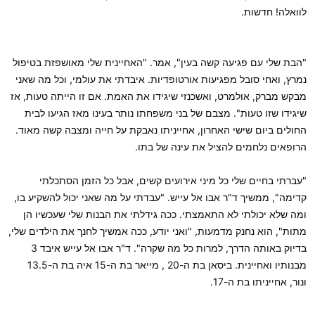
לוואלה! חדשות.
"הבת שלי עם פגיעה קשה בעין", אמר. "האחיינית שלי מאושפזת בטיפול
נמרץ, ואחי סובל מפגיעות אורטופדיות. איבדתי את עולמי, וכל מה שאני
מבקש מברק, אולמרט, ואשכנזי שיגידו את האמת. אם זו הייתה טעות, אז
שיגידו שזו טעות". מצבם של בני משפחתו נותר בעינו מאז הגיעו לבית
החולים ביום שישי האחרון, אחייניתו נאבקת על חייה ומצבה קשה מאוד.
הרופאים נלחמים להציל את עינה של בתו.
"עברתי בחיים שלי כל מיני אירועים קשים, אבל כל הזמן הסתכלתי
קדימה", ממשיך ד"ר אבו אל עייש. "עבדתי על מה שאני יכול להשקיע בו,
ומה שלא יכולתי לא התאמצתי. ככה גידלתי את הבנות שלי שעכשיו הן
מתות", הוא נחנק מדמעות, "ואני יודע, ככה אמשיך לחנך את הילדים שלי,
בדיוק באותה הדרך, למרות כל מה שקרה". ד"ר אבו אל עייש איבד 3
מבנותיו ואחיינית. ביסאן בת ה-20 , מייאר בת ה-15 איה בת ה-13.5
ונור, אחייניתו בת ה-17.