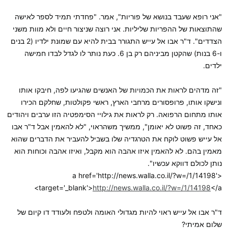
"אני רופא שעבד בנושא של פוריות", אמר. "פחדתי תמיד לספר לאישה
שהתוצאות של ההפריות שליליות. אני רוצה שניצור חיים ולא מוות משני
הצדדים". ד"ר אבו אל עייש התגורר בבית להיא עם שמונת ילדיו (2 בנים
ו-6 בנות) שהקטן מביניהם רק בן 6. כעת נותר לו לגדל לבדו חמישה
ילדים.
"זה מדהים לראות את הכמויות של האנשים שהגיעו לפה, חיבקו אותו
ונישקו אותו, פרופסורים מרחבי הארץ, ראשי פקולטות, שחלקם הכירו
אותו מתחום הרפואה. רק לראות את גילויי הסימפטיה הזו ערבים ויהודים
כאחד, זה פשוט לא יאומן", ממשיך משהראוי, "לא להאמין אבל ד"ר אבו
אל עייש פשוט לוקח את הטרגדיה שלו בשביל להעביר את הדברים שהוא
מאמין בהם. לא להאמין איזו אהבה הוא מקבל, ואיזו אהבה וכוחות הוא
נותן לכולם דווקא עכשיו".
<a href='http://news.walla.co.il/?w=/1/14198'
target='_blank'>
http://news.walla.co.il/?w=/1/14198
</a>
ד"ר אבו אל עייש ראוי להיות מגדולי האומה ולטפח ולעודד דו קיום של
שלום אמיתי?