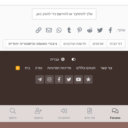
עליך להתחבר או להירשם כדי להגיב כאן.
פייסבוק
טוויטר
Reddit
פינטרסט
Tumblr
WhatsApp
אימייל
קישור
שתף:
דף הבית
פורומים
חדשות ועדכונים
גיבורי האומה והיסטוריה יהודית
עברית
צור קשר
תנאים וכללים
מדיניות הפרטיות
עזרה
בית
R
S
S
Forums
מה חדש
התחברות
הרשמה
חיפוש