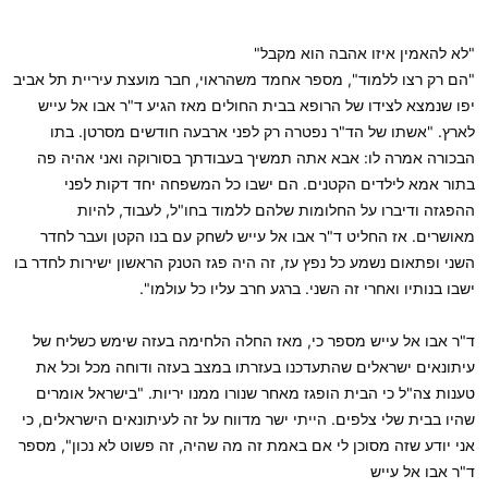
"לא להאמין איזו אהבה הוא מקבל"
"הם רק רצו ללמוד", מספר אחמד משהראוי, חבר מועצת עיריית תל אביב
יפו שנמצא לצידו של הרופא בבית החולים מאז הגיע ד"ר אבו אל עייש
לארץ. "אשתו של הד"ר נפטרה רק לפני ארבעה חודשים מסרטן. בתו
הבכורה אמרה לו: אבא אתה תמשיך בעבודתך בסורוקה ואני אהיה פה
בתור אמא לילדים הקטנים. הם ישבו כל המשפחה יחד דקות לפני
ההפגזה ודיברו על החלומות שלהם ללמוד בחו"ל, לעבוד, להיות
מאושרים. אז החליט ד"ר אבו אל עייש לשחק עם בנו הקטן ועבר לחדר
השני ופתאום נשמע כל נפץ עז, זה היה פגז הטנק הראשון ישירות לחדר בו
ישבו בנותיו ואחרי זה השני. ברגע חרב עליו כל עולמו".
ד"ר אבו אל עייש מספר כי, מאז החלה הלחימה בעזה שימש כשליח של
עיתונאים ישראלים שהתעדכנו בעזרתו במצב בעזה ודוחה מכל וכל את
טענות צה"ל כי הבית הופגז מאחר שנורו ממנו יריות. "בישראל אומרים
שהיו בבית שלי צלפים. הייתי ישר מדווח על זה לעיתונאים הישראלים, כי
אני יודע שזה מסוכן לי אם באמת זה מה שהיה, זה פשוט לא נכון", מספר
ד"ר אבו אל עייש