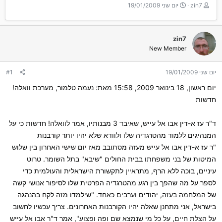
T
ת
zin7
יום שני 19/01/2009
h
א
r
ר
e
י
zin7
a
ך
New Member
d
ה
s
ת
t
ח
יום שני 19/01/2009
#1
a
ל
r
ה
יום ראשון, 18 בינואר 2009, 15:58 מאת: נעמה טלמור, מערכת וואלה!
t
חדשות
e
r
ד"ר עז א-דין אבו אל עייש, שאיבד 3 מבנותיו, אמר לוואלה! חדשות כי על
המנהיגים ללמוד מהטרגדיה שלו ולוודא שלא יהיו יותר קורבנות
"ר עז א-דין אבו אל עייש מעזה מסתובב מאז יום שישי האחרון בין שלוש
המיטות של בני משפחתו בבית החולים "שיבא" בתל השומר. טרוט
עיניים, בוכה ללא הרף, מתראיין לתקשורת הישראלית והעולמית כדי
לספר על מה שהפך בין רגע מהטרגדיה הפרטית שלו לסיפור אנושי קשה
של המלחמה בעזה, יהודים וערבים כאחד. "שילמדו מזה לקח בהנהגה
בישראל, אני מתחנן שאלה יהיו הקורבנות האחרונים. צריך עכשיו לחשוב
על הצלת חיים, על כל מי שנמצא שם ופה ופצוע", אמר ד"ר אבו אל עייש