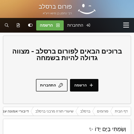
פורום ברסלב
רבי נחמן בן פיגא זיע"א
התחברות
הרשמה
פורום ברסלב - מצווה
גדולה להיות בשמחה
הרשמה
התחברות
דף הבית
פורומים
ברסלב
שיעורי תורה מרבני ברסלב
דיבורי אמונה עם 
וְשַׂמְתִּי בַיָּם יָדוֹ ✨