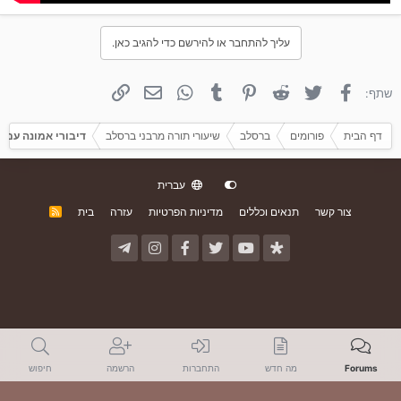
עליך להתחבר או להירשם כדי להגיב כאן.
פייסבוק
טוויטר
Reddit
פינטרסט
Tumblr
WhatsApp
אימייל
קישור
שתף:
דף הבית
פורומים
ברסלב
שיעורי תורה מרבני ברסלב
דיבורי אמונה עם 
עברית
צור קשר
תנאים וכללים
מדיניות הפרטיות
עזרה
בית
R
S
S
Forums
מה חדש
התחברות
הרשמה
חיפוש