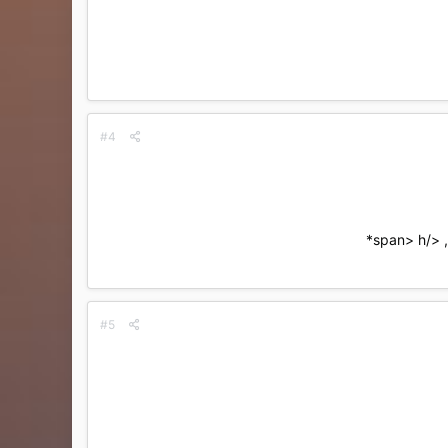
#4
sp*
#5