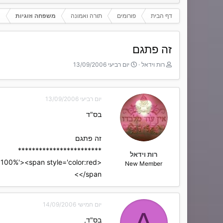
דף הבית
פורומים
תורה ואמונה
משפחה וזוגיות
זה פתגם
T
ת
רות וידאל
יום רביעי 13/09/2006
h
א
r
ר
e
י
יום רביעי 13/09/2006
a
ך
d
ה
בס"ד
s
ת
t
ח
a
ל
זה פתגם
r
ה
************************
t
רות וידאל
e
New Member
r
</span>
יום חמישי 14/09/2006
A
בס"ד,