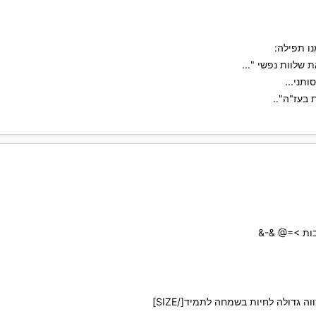
ו תפילה:
שלוות נפשי "...
תני...
 בעז"ה"..
בות >=@ &-&