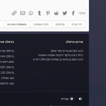
פייסבוק
טוויטר
Reddit
פינטרסט
Tumblr
WhatsApp
אימייל
קישור
שתף:
דף הבית
פורומים
תורה ואמונה
משפחה וזוגיות
פורום ברסלב
ברסלב פורי
רבנו הקדוש צדיק יסוד עולם
ברסלב פוריו
נ'חל נ'ובע מ'קור ח'כמה שמחה ואמונה
ברסלב מיוזי
רבנו נחמן בן פיגא בן שמחה מברסלב זיע"א
אומן ראש ה
ברסלב VOD
ברסלב BLOG
ואני תפילה
זמני הדלקת 
עברית
®