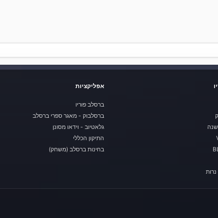
ו
אפליקציות
ברסלב פוריו
ק
ברסלבוק - מאגר ספרי ברסלב
שנה
גלאטיוב - וידאו מסונן
התיקון הכללי
בחינות ברסלב (משחק)
נרות