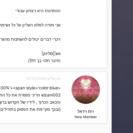
הוותרנות היא ניצחון עבורי
אני מודה לפלא העליון על כל נשימה
זיכרי דברים יכולים להשתנות מהגרוע
גש||סלינק|
הדבר תלוי בך !!!![/
יום שלישי 31/10/2006
<span style='font-size:14pt;line-height:100%'><span style='color:blue'>בס"ד elzam002
elzam002 הריני מוסרת את כל התקלות elzam002
והכאב הכרוך , לידיו של הקדוש ברוך
{ובכך מקיימת את הפסוק בתהילים :" השלך 
רות וידאל
New Member