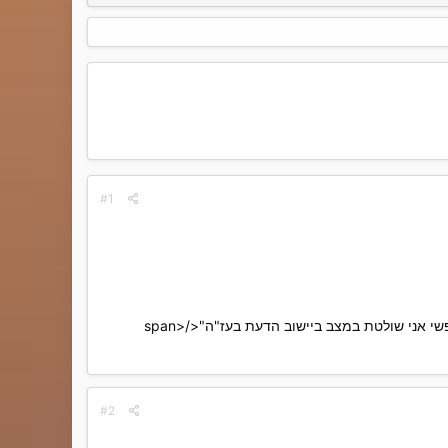
#1
<span style='font-size:14pt;line-height:100%'><span style='color:red'>"אף אדם לא יערער את שלוות נפשי אני שולטת במצב ביישוב הדעת בעז"ה"</span>
#2