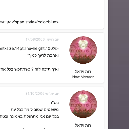
<span style='color:blue'>הקדוש ברוך הוא אנחנו אוהבים אותךךךךך</span></span>[/SIZE[/SIZE]]
יום ראשון 17/09/2006
<span style='font-size:14pt;line-height:100%'>בס"ד
ואהבת לרעך כמוך"
ואיך תזכה לזה ? כשתחפש בכל אחד וא
רות וידאל
New Member
יום שלישי 31/10/2006
בס"ד
משפטים שטוב לומר בכל עת
בכל יום אני מתחזקת באמונה ובטחו
רות וידאל