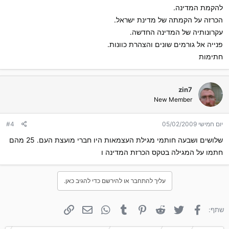
להקמת המדינה.
הכרזה על הקמתה של מדינת ישראל.
עקרונותיה של המדינה החדשה.
פנייה אל גורמים שונים והצהרת כוונות.
חתימות
zin7
New Member
יום חמישי 05/02/2009
#4
שלושים ושבעה חותמי מגילת העצמאות היו חברי מועצת העם. 25 מהם
חתמו על המגילה בטקס הכרזת המדינה ו
עליך להתחבר או להירשם כדי להגיב כאן.
פייסבוק
טוויטר
Reddit
פינטרסט
Tumblr
WhatsApp
אימייל
קישור
שתף: