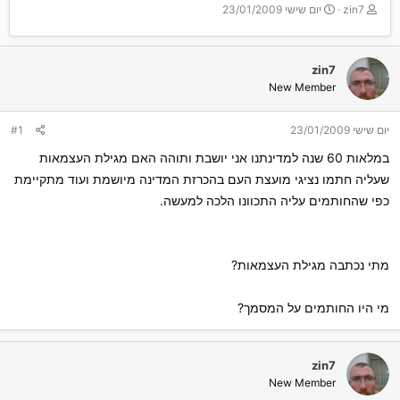
T
ת
zin7
יום שישי 23/01/2009
h
א
r
ר
e
י
zin7
a
ך
New Member
d
ה
s
ת
t
ח
יום שישי 23/01/2009
#1
a
ל
r
ה
במלאות 60 שנה למדינתנו אני יושבת ותוהה האם מגילת העצמאות
t
שעליה חתמו נציגי מועצת העם בהכרזת המדינה מיושמת ועוד מתקיימת
e
כפי שהחותמים עליה התכוונו הלכה למעשה.
r
מתי נכתבה מגילת העצמאות?
מי היו החותמים על המסמך?
zin7
New Member