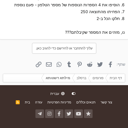
6. הוסיפו את 4 הספרות הנוספות של מספר הטלפון - פעם נוספת
7. הפחיתו מהתוצאה 250
8. חלקו הכל ב-2
נו, מזהים את המספר שקיבלתם???
עליך להתחבר או להירשם כדי להגיב כאן.
פייסבוק
טוויטר
Reddit
פינטרסט
Tumblr
WhatsApp
אימייל
קישור
שתף:
דף הבית
פורומים
ברסלב
מילתא דשטותא
עברית
צור קשר
תנאים וכללים
מדיניות הפרטיות
עזרה
בית
R
S
S