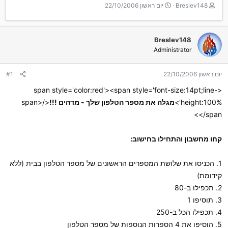
T
ת
Breslev148
יום ראשון 22/10/2006
h
א
r
ר
e
י
Breslev148
a
ך
Administrator
d
ה
s
ת
t
ח
יום ראשון 22/10/2006
#1
a
ל
r
ה
<span style='color:red'><span style='font-size:14pt;line-
t
height:100%'>
מגלה את מספר הטלפון שלך - מדהים !!!
</span>
e
</span>
r
קחו מחשבון והתחילו בחישוב:
1. הכניסו את שלושת המספרים הראשונים של מספר הטלפון בבית (ללא
קידומת)
2. תכפילו ב-80
3. תוסיפו 1
4. תכפילו הכל ב-250
5. הוסיפו את 4 הספרות הנוספות של מספר הטלפון