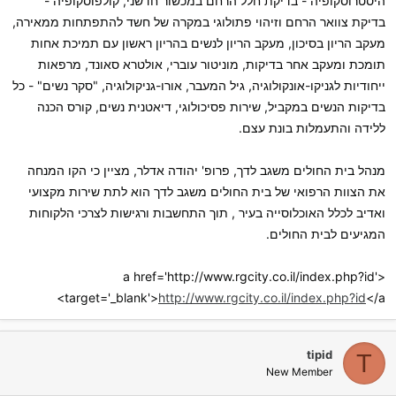
היסטרוסקופיה - בדיקת חלל הרחם במכשור חדשני, קולפוסקופיה -
בדיקת צוואר הרחם וזיהוי פתולוגי במקרה של חשד להתפתחות ממאירה,
מעקב הריון בסיכון, מעקב הריון לנשים בהריון ראשון עם תמיכת אחות
תומכת ומעקב אחר בדיקות, מוניטור עוברי, אולטרא סאונד, מרפאות
ייחודיות לגניקו-אונקולוגיה, גיל המעבר, אורו-גניקולוגיה, "סקר נשים" - כל
בדיקות הנשים במקביל, שירות פסיכולוגי, דיאטנית נשים, קורס הכנה
ללידה והתעמלות בונת עצם.
מנהל בית החולים משגב לדך, פרופ' יהודה אדלר, מציין כי הקו המנחה
את הצוות הרפואי של בית החולים משגב לדך הוא לתת שירות מקצועי
ואדיב לכלל האוכלוסייה בעיר , תוך התחשבות ורגישות לצרכי הלקוחות
המגיעים לבית החולים.
<a href='http://www.rgcity.co.il/index.php?id'
target='_blank'>
http://www.rgcity.co.il/index.php?id
</a>
tipid
T
New Member