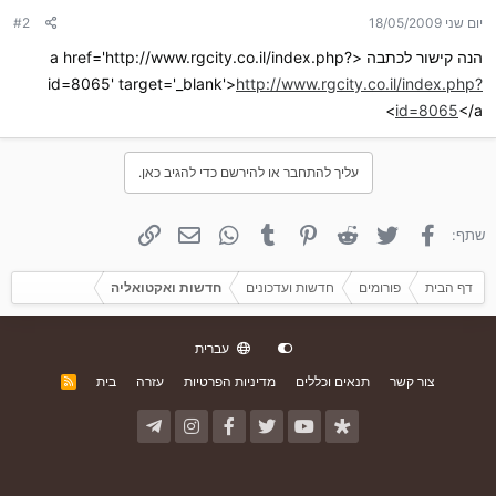
יום שני 18/05/2009
#2
הנה קישור לכתבה <a href='http://www.rgcity.co.il/index.php?
id=8065' target='_blank'>
http://www.rgcity.co.il/index.php?
id=8065
</a>
עליך להתחבר או להירשם כדי להגיב כאן.
פייסבוק
טוויטר
Reddit
פינטרסט
Tumblr
WhatsApp
אימייל
קישור
שתף:
דף הבית
פורומים
חדשות ועדכונים
חדשות ואקטואליה
עברית
צור קשר
תנאים וכללים
מדיניות הפרטיות
עזרה
בית
R
S
S