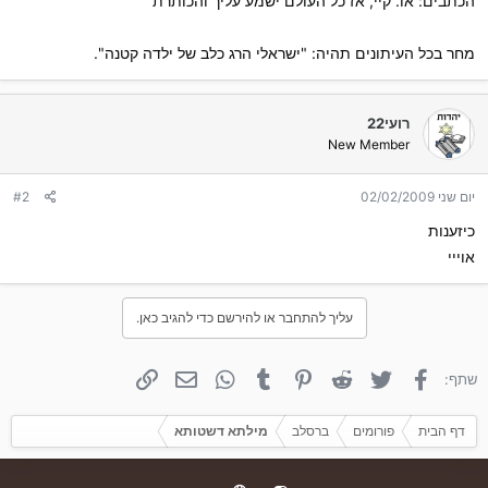
הכתבים: או. קיי, אז כל העולם ישמע עליך והכותרת
מחר בכל העיתונים תהיה: "ישראלי הרג כלב של ילדה קטנה".
רועי22
New Member
יום שני 02/02/2009
#2
כיזענות
אוייי
עליך להתחבר או להירשם כדי להגיב כאן.
פייסבוק
טוויטר
Reddit
פינטרסט
Tumblr
WhatsApp
אימייל
קישור
שתף:
דף הבית
פורומים
ברסלב
מילתא דשטותא