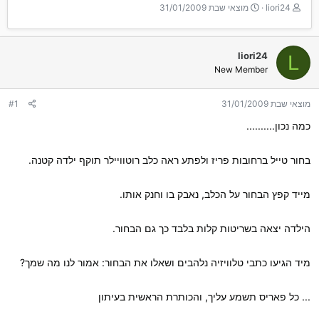
T
ת
liori24
מוצאי שבת 31/01/2009
h
א
r
ר
e
י
liori24
L
a
ך
New Member
d
ה
s
ת
t
ח
מוצאי שבת 31/01/2009
#1
a
ל
r
ה
כמה נכון..........
t
e
בחור טייל ברחובות פריז ולפתע ראה כלב רוטוויילר תוקף ילדה קטנה.
r
מייד קפץ הבחור על הכלב, נאבק בו וחנק אותו.
הילדה יצאה בשריטות קלות בלבד כך גם הבחור.
מיד הגיעו כתבי טלוויזיה נלהבים ושאלו את הבחור: אמור לנו מה שמך?
... כל פאריס תשמע עליך, והכותרת הראשית בעיתון