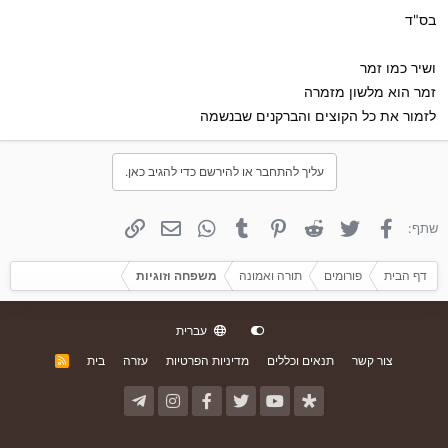
בס"ד
ושיר כמו זמר
זמר הוא מלשון מזמרה
לזמור את כל הקוצים והברקנים שבנשמה
עליך להתחבר או להירשם כדי להגיב כאן.
פייסבוק
טוויטר
Reddit
פינטרסט
Tumblr
WhatsApp
אימייל
קישור
שתף:
דף הבית
פורומים
תורה ואמונה
משפחה וזוגיות
עברית
צור קשר
תנאים וכללים
מדיניות הפרטיות
עזרה
בית
R
S
S