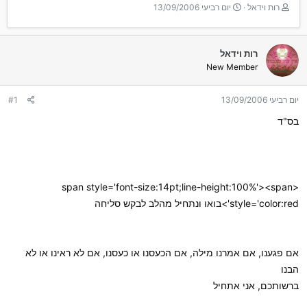
T
ת
רות וידאל
יום רביעי 13/09/2006
h
א
r
ר
e
י
רות וידאל
a
ך
New Member
d
ה
s
ת
t
ח
יום רביעי 13/09/2006
#1
a
ל
r
ה
בס"ד
t
e
r
<span style='font-size:14pt;line-height:100%'><span
style='color:red'>בואו ונתחיל מהלב לבקש סליחה
אם פגענו, אם אמרנו מילה, אם הכעסנו או כעסנו, אם לא ראינו או לא
הבנו
ברשותכם, אני אתחיל