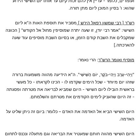
ועומדים, כלומר - עדיין אין להם זכות קיום עד אותו יום השישי הידוע
שהוא: ו' בסיון המוכן ליום מתן תורה.
רש"ר [ רבי שמשון רפאל הירש ]
מסביר את תוספת האות ה"א ליום
השישי: "אמר רבי יודן, זו שעה יתרה שמוסיפין מחול אל הקודש" [ הכוונה
שמקבלים את השבת קודם הזמן, או בסיום השבת מוסיפים עוד שעה
להארכתה.]
מוסיף ואומר הרש"ר
: הרי נאמר:
"וַיְהִי-עֶרֶב וַיְהִי-בֹקֶר, יוֹם הַשִּׁישִּׁי". ה"א הידיעה מהווה משמעות ברורה
שזהו יום מיוחד - שכל הימים שקדמו לו - הכינו לקראתו - כל מעשי
בראשית הובילו ליום השישי - היום שמביא לבריאה את מטרתה ופסגתה
- זה היום שהעניק לימים הקודמים את מטרתם והשלמתם.
היום השישי הביא אל האדמה את האדם – כלומר: ביום זה ניתן שליט על
האדמה.
היום השישי מהווה חותם שמעטיר את הבריאה וגם מתעלה ונכנס לתחום