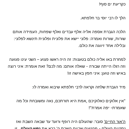
כקריעת ים סוף!
הלך לו רבי יוסי בר חלפתא.
הלכה הגברת אספה אליה אלף עבדים ואלף שפחות, העמידה אותם
שורות, שורות ואמרה: פלוני יישא את פלונית ופלונית תינשא לפלוני:
ובלילה אחד זיווגה את כולם.
למחרת באו אליה כולם בטענות: זה היה ראשו פצוע – השני עינו פגועה
וזה רגלו הייתה שבורה - שאלה אותם: מה לכם? זאת אומרת: איני רוצה
באיש וזה טוען: איני חפץ באישה זו!
מיד הגברת שלחה וקראה לרבי חלפתא שיבוא ואמרה לו:
"אין אלוקים כאלוקיכם ,אמת היא תורתכם, נאה ומשובחת וכל מה
שאמרת- יפה אמרת"!
ה'אור החיים'
סובר: שהעולם היה רופף ורועד עד שבאה השבת ואז
נתקיים העולם - מהטעם שביום השבת ה' ברא את
נפש העולם
, זו