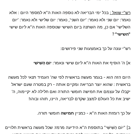
רש"י שואל :
בכל ימי הבריאה לא נוספה האות ה"א למספר היום : אלא
נאמר: יום שני ולא נאמר: 'יום השני', נאמר: יום שלישי ולא נאמר: 'יום
השלישי' אם כן, מה השתנה ביום השישי שנוספה האות ה"א ליום שישי
"השישי"
?
רש"י עונה על כך באמצעות שני פירושים:
א] ה' הוסיף את האות ה"א ליום שישי ונאמר:
יוֹם הַשִּׁישִּׁי
היום הזה הוא - בגמר מעשה בראשית לפי שה' העמיד תנאי לכל מעשה
בראשית : שהוא יוצר הבריאה ומקיים אותה - רק במטרה שעם ישראל
יקבלו על עצמם את חמישה חומשי התורה ואם חלילה לא יקיימוה, ה'
ישיב את כל העולם למצב שקדם לבריאה, היינו, תוהו ובוהו!
על כך רומזת האות ה"א - כמניין
חמישה
חומשי תורה.
ב] "יוֹם הַשִּׁישִּׁי" בתוספת ה"א הידיעה מרמז: שכל מעשה בראשית חלויים