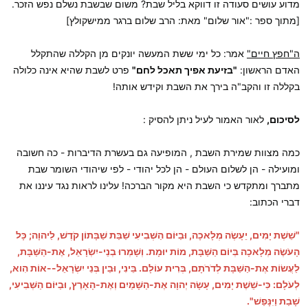
מדוע עושים סעודה זו דווקא בליל שבת? משום שבשבת נשלם נפש הזכר.
[מתוך ספר :"אור שלום" מאת: הרב שלום ברגר ממישקולץ]
ה"חפץ חיים"
אמר: כל ימי ששת המעשה יונקים מן הקללה שהתקלל
האדם הראשון:
"בזיעת אפיך תאכל לחם"
פרט לשבת שהיא אינה כלולה
בקללה זו והקב"ה בירך את השבת וקידש אותה!
לסיכום,
לאור האמור לעיל ניתן להסיק :
כמה מצוות שמירת השבת , המופיעה גם בעשרת הדיברות - כה חשובה
ומועילה - הן לשלום העולם - הן לכל יהודי - לפי שיהודי השומר שבת
מתברך ומתקדש כי השבת היא מקור הברכה! עלינו לראות נגד עיננו את
דברי הכתוב:
"שֵׁשֶׁת יָמִים, יֵעָשֶׂה מְלָאכָה, וּבַיּוֹם הַשְּׁבִיעִי שַׁבַּת שַׁבָּתוֹן קֹדֶשׁ, לַיהוָה; כָּל
הָעֹשֶׂה מְלָאכָה בְּיוֹם הַשַּׁבָּת, מוֹת יוּמָת. וְשָׁמְרוּ בְנֵי-יִשְׂרָאֵל, אֶת-הַשַּׁבָּת,
לַעֲשׂוֹת אֶת-הַשַּׁבָּת לְדֹרֹתָם, בְּרִית עוֹלָם. בֵּינִי, וּבֵין בְּנֵי יִשְׂרָאֵל--אוֹת הִוא,
לְעֹלָם: כִּי-שֵׁשֶׁת יָמִים, עָשָׂה יְהוָה אֶת-הַשָּׁמַיִם וְאֶת-הָאָרֶץ, וּבַיּוֹם הַשְּׁבִיעִי,
שָׁבַת וַיִּנָּפַשׁ".