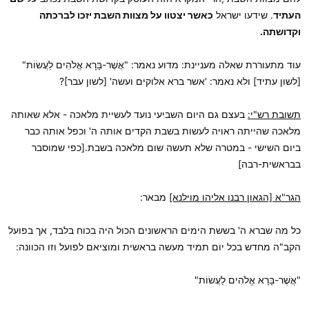
העתיד
. שידעו ישראל
כאשר יצטוו על מצוות השבת יזכו לברכתה
וקדושתה.
עוד מתעוררת שאלה מעניינת: מדוע נאמר: "אֲשֶׁר-בָּרָא אֱלֹהִים לַעֲשׂוֹת"
[לשון עתיד] ולא נאמר: 'אשר ברא אלוקים ועשה' [לשון עבר]?
תשובת רש"י:
בעצם גם היום השביעי נועד לעשיית מלאכה - אלא שאותה
מלאכה שהייתה ראויה לעשות בשבת הקדים אותה ה' וכפל אותה כבר
ביום השישי - במטרה שלא תעשה שום מלאכה בשבת.[כפי שמוסבר
בבראשית-רבה]
הגר"א [הגאון רבנו אליהו מוילנא]
מבאר:
כל מה שברא ה' בששת הימים הראשונים הכול היה בכוח בלבד, אך בפועל
הקב"ה מחדש בכל יום תמיד מעשה בראשית ומוציאם לפועל וזו הכוונה:
"אֲשֶׁר-בָּרָא אֱלֹהִים לַעֲשׂוֹת"