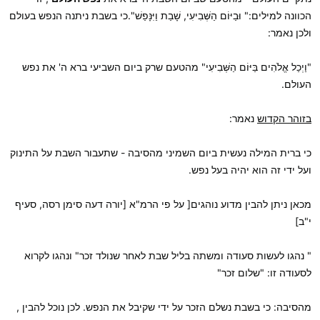
הכוונה למילים:" וּבַיּוֹם הַשְּׁבִיעִי, שָׁבַת וַיִּנָּפַשׁ".כי בשבת ניתנה הנפש בעולם
ולכן נאמר:
"וַיְכַל אֱלֹהִים בַּיּוֹם הַשְּׁבִיעִי" מהטעם שרק ביום השביעי ברא ה' את נפש
העולם.
בזוהר הקדוש
נאמר:
כי ברית המילה נעשית ביום השמיני מהסיבה - שתעבור השבת על התינוק
ועל ידי זה הוא יהיה בעל נפש.
מכאן ניתן להבין מדוע נוהגים[ על פי הרמ"א [יורה דעה סימן רסה, סעיף
י"ב]
" נהגו לעשות סעודה ומשתה בליל שבת לאחר שנולד זכר" ונהגו לקרוא
לסעודה זו: "שלום זכר"
מהסיבה: כי בשבת נשלם הזכר על ידי שקיבל את הנפש. לכן נוכל להבין ,