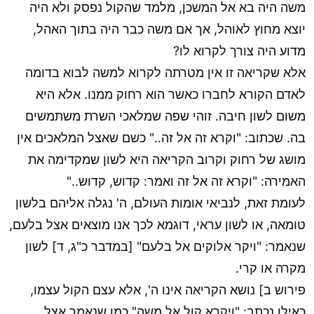
משה היה בא אל המשכן, מלמד שהקול נפסק ולא היה
יוצא מחוץ לאוהל, אך אם משה כבר היה בתוך האהל,
מדוע היה צורך לקרוא לו?
אלא שקריאה זו אין מטרתה לקרוא למשה לבוא בדומה
לאדם הקורא לחברו כאשר הוא רחוק ממנו. אלא היא
משום לשון חיבה. זוהי שפה שמלאכי השרת משתמשים
בה. שכתוב: "וקרא זה אל זה.." כשם שאצל המלאכים אין
מושג של רחוק וקרוב הקריאה היא לשון שמקדימה את
האמירה: "וקרא זה אל זה ואמר: קדוש, קדוש.."
לעומת זאת, לנביאי אומות העולם, ה' נגלה אליהם בלשון
טומאה, או לשון עראי, דוגמא לכך אנו מוצאים אצל בלעם,
שנאמר: "ויקר אלוקים אל בלעם" [במדבר כ"ג, ד] לשון
מקרה או קרי.
פירוש ב] נושא הקריאה אינו ה', אלא עצם הקול עצמו,
כאילו נכתב: "ויקרא קול אל משה" כמו שנאמר אצל