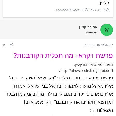
קליין.
T
ת
אהובה קליין
יום שלישי 15/03/2016
h
א
r
ר
e
י
אהובה קליין
א
a
ך
Member
d
ה
s
ת
t
ח
יום שלישי 15/03/2016
#1
a
ל
r
ה
פרשת ויקרא- מה תכלית הקורבנות?
t
e
מאמר מאת: אהובה קליין.
r
http://ahuvaklein.blogspot.co.il/
פרשת ויקרא פותחת במילים: "ויקרא אל משה וידבר ה'
אליו מאהל מועד: לאמור: דבר אל בני ישראל ואמרת
אליהם אדם כי יקריב מכם קרבן לה' מן הבהמה מן הבקר
ומן הצאן תקריבו את קורבנכם" [ויקרא א, א-ב]
השאלות הן: