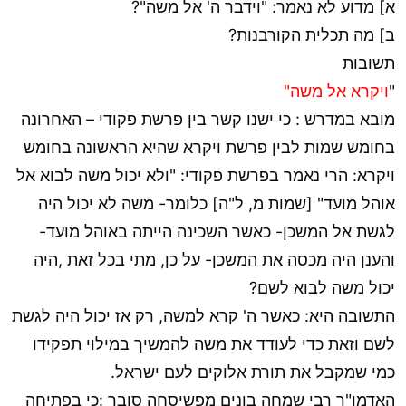
א] מדוע לא נאמר: "וידבר ה' אל משה"?
ב] מה תכלית הקורבנות?
תשובות
"
ויקרא אל משה"
מובא במדרש : כי ישנו קשר בין פרשת פקודי – האחרונה
בחומש שמות לבין פרשת ויקרא שהיא הראשונה בחומש
ויקרא: הרי נאמר בפרשת פקודי: "ולא יכול משה לבוא אל
אוהל מועד" [שמות מ, ל"ה] כלומר- משה לא יכול היה
לגשת אל המשכן- כאשר השכינה הייתה באוהל מועד-
והענן היה מכסה את המשכן- על כן, מתי בכל זאת ,היה
יכול משה לבוא לשם?
התשובה היא: כאשר ה' קרא למשה, רק אז יכול היה לגשת
לשם וזאת כדי לעודד את משה להמשיך במילוי תפקידו
כמי שמקבל את תורת אלוקים לעם ישראל.
האדמו"ר רבי שמחה בונים מפשיסחה סובר :כי בפתיחה