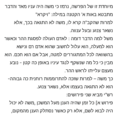
מיוחדת זו של הפרשה, נרמז כי משה היה עניו מאד והדבר
מתבטא באות א' הקטנה במילה: "ויקרא"
למרות שהקב"ה קרא לו, משה לא התגאה בכך, אלא
נשאר צנוע ובעל ענווה.
משל למה הדבר דומה : לאדם העולה לפסגת ההר וכאשר
הוא למעלה, הוא עלול לחשוב שהוא אדם רם ונישא
בהשוואה לכל המתגוררים למטה, אבל אם הוא חכם. הוא
מבין כי כל מה שנשקף לנגד עיניו באופן כה קטן - נובע
מעצם עלייתו לראש ההר.
כך משה – למרות שזכה להתרוממות רוחנית כה גבוהה-
הוא לא התגאה בעצמו אלא, נשאר צנוע.
רש"י מביא שני פירושים:
פירוש א] כל זמן שהיה הענן מעל המשכן ,משה לא יכול
היה לבוא לשם, אלא רק כאשר נסתלק הענן מהמקום,