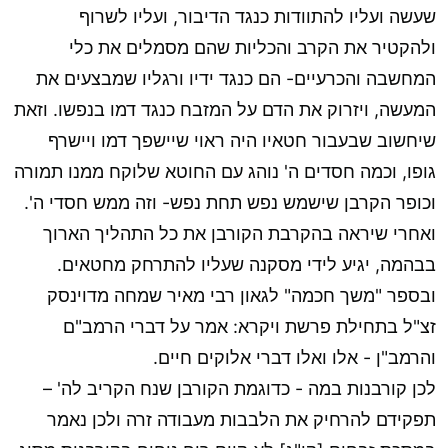
שעשה ועליו להתוודות כנגד הדיבור, ועליו לשרוף
ולהקטיר את הקרב והכליות שהם מסמלים את כלי
המחשבה והכרעיים- הם כנגד ידיו ורגליו שמבצעים את
המעשה, ויזרוק את הדם על המזבח כנגד דמו בנפשו. וזאת
שיחשוב שבעבור חטאיו היה ראוי שיישפך דמו ויישרף
גופו, וכמה חסדים ה' נוהג עם החוטא שלוקח ממנו תמורה
וכופר הקרבן שישמש נפש תחת נפש- וזה ממש חסדי ה'.
ואחרי שיראה בהקרבת הקורבן את כל התהליך הארוך
בבהמה, יגיע לידי מסקנה שעליו להתרחק מחטאים.
ובספר "משך חכמה" לגאון רבי מאיר שמחה מדוינסק
זצ"ל בתחילת פרשת ויקרא: אמר על דברי הרמב"ם
והרמב"ן - אלו ואלו דברי אלוקים חיים.
לכן קורבנות במה - כדוגמת הקורבן שנח הקריב לה' –
תפקידם להרחיק את הלבבות מעבודה זרה ולכן נאמר