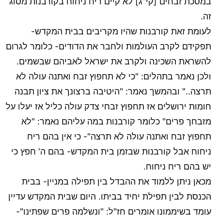
במסכת זבחים [קי"ג] לא קיים ריח ניחוח בקורבנות מסוג
זה.
לעומת זאת קורבנות שהיו מקריבים בבית המקדש-
תפקידם לקרב העולמות ולחבר את הדודים- כלומר לגרום
להשראת השכינה ולקרב את ישראל לאביהם שבשמים.
ולכן נאמר בתהלים: "כי לא תחפוץ זבח ואתנה עולה לא
תרצה.." ובהמשך נאמר: "היטיבה ברצונך את ציון תבנה
חומות ירושלים אז תחפוץ זבחי צדק עולה כליל אז יעלו על
מזבחך פרים" כלומר קורבנות במה עליהם נאמר: "לא
תחפוץ זבח ואתנה עולה לא תרצה"- כי אין בהם ריח
ניחוח אבל קורבנות שבזמן בית המקדש- בהם ה' חפץ כי
יש בהם ריח ניחוח.
מכאן ניתן ללמוד את ההבדל בין תפילה במניין- בבית
הכנסת לבין תפילת יחיד בביתו. היום שבית המקדש עדיין
עומד בשיממונו אומרים חז"ל: "ונשלמה פרים שפתינו"-