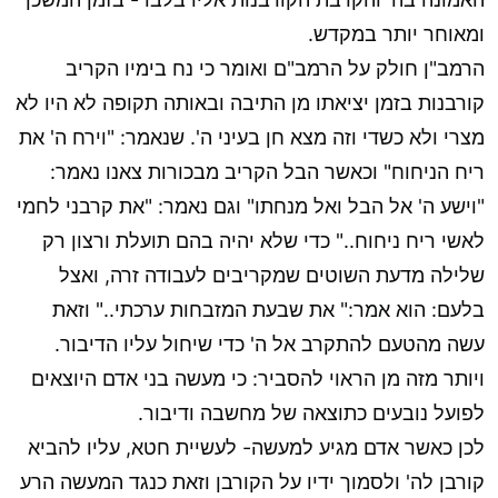
ומאוחר יותר במקדש.
הרמב"ן חולק על הרמב"ם ואומר כי נח בימיו הקריב
קורבנות בזמן יציאתו מן התיבה ובאותה תקופה לא היו לא
מצרי ולא כשדי וזה מצא חן בעיני ה'. שנאמר: "וירח ה' את
ריח הניחוח" וכאשר הבל הקריב מבכורות צאנו נאמר:
"וישע ה' אל הבל ואל מנחתו" וגם נאמר: "את קרבני לחמי
לאשי ריח ניחוח.." כדי שלא יהיה בהם תועלת ורצון רק
שלילה מדעת השוטים שמקריבים לעבודה זרה, ואצל
בלעם: הוא אמר:" את שבעת המזבחות ערכתי.." וזאת
עשה מהטעם להתקרב אל ה' כדי שיחול עליו הדיבור.
ויותר מזה מן הראוי להסביר: כי מעשה בני אדם היוצאים
לפועל נובעים כתוצאה של מחשבה ודיבור.
לכן כאשר אדם מגיע למעשה- לעשיית חטא, עליו להביא
קורבן לה' ולסמוך ידיו על הקורבן וזאת כנגד המעשה הרע