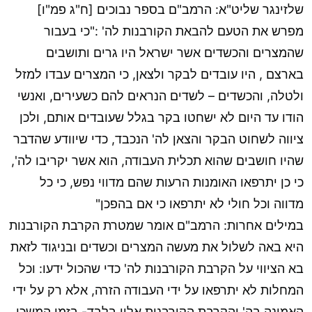
שלזינגר שליט"א: הרמב"ם בספר נבוכים [ח"ג פמ"ו]
מפרש את הטעם להבאת הקורבנות לה' :"כי בעבור
שהמצרים והכשדים אשר ישראל היו גרים ותושבים
בארצם , היו עובדים לבקר ולצאן, כי המצרים עבדו למזל
ולטלה, והכשדים – לשדים הנראים להם כשעירים, ואנשי
הודו עד היום לא ישחטו בקר בגלל שעובדים אותם, ולכן
ציווה לשחוט הבקר והצאן לה' הנכבד, כדי שיוודע שהדבר
שהיו חושבים שהוא תכלית העבודה, הוא אשר יקריבו לה',
כי כן יתרפאו האומנות הרעות שהם מדווי נפש, כי כל
מדווה וכל חולי לא יתרפאו כי אם בהפכן"
במילים אחרות: הרמב"ם אומר שמטרת הקרבת הקורבנות
היא באה לשלול את מעשה המצרים וכשדים ובניגוד לזאת
בא הציווי על הקרבת הקורבנות לה' כדי שהכול ידעו: וכל
המחלות לא יתרפאו על ידי העבודה הזרה, אלא רק על ידי
האמונה בה' והקרבת הקורבנות אליו בלבד- בזמן המשכן