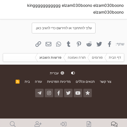
kinggggggggggg elzam030boono elzam030boono
elzam030boono
עליך להתחבר או להירשם כדי להגיב כאן.
פייסבוק
טוויטר
Reddit
פינטרסט
Tumblr
WhatsApp
אימייל
קישור
שתף:
דף הבית
פורומים
תורה ואמונה
פרשות השבוע
עברית
צור קשר
תנאים וכללים
מדיניות הפרטיות
עזרה
בית
R
S
S