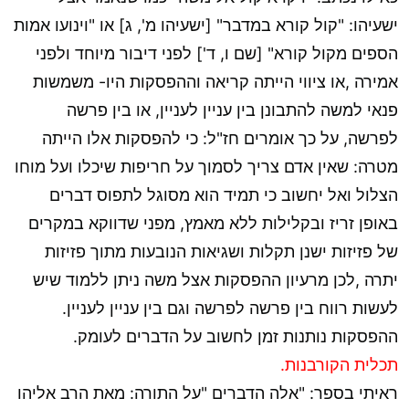
ישעיהו: "קול קורא במדבר" [ישעיהו מ', ג] או "וינועו אמות
הספים מקול קורא" [שם ו, ד'] לפני דיבור מיוחד ולפני
אמירה ,או ציווי הייתה קריאה וההפסקות היו- משמשות
פנאי למשה להתבונן בין עניין לעניין, או בין פרשה
לפרשה, על כך אומרים חז"ל: כי להפסקות אלו הייתה
מטרה: שאין אדם צריך לסמוך על חריפות שיכלו ועל מוחו
הצלול ואל יחשוב כי תמיד הוא מסוגל לתפוס דברים
באופן זריז ובקלילות ללא מאמץ, מפני שדווקא במקרים
של פזיזות ישנן תקלות ושגיאות הנובעות מתוך פזיזות
יתרה ,לכן מרעיון ההפסקות אצל משה ניתן ללמוד שיש
לעשות רווח בין פרשה לפרשה וגם בין עניין לעניין.
ההפסקות נותנות זמן לחשוב על הדברים לעומק.
תכלית הקורבנות.
ראיתי בספר: "אלה הדברים "על התורה: מאת הרב אליהו