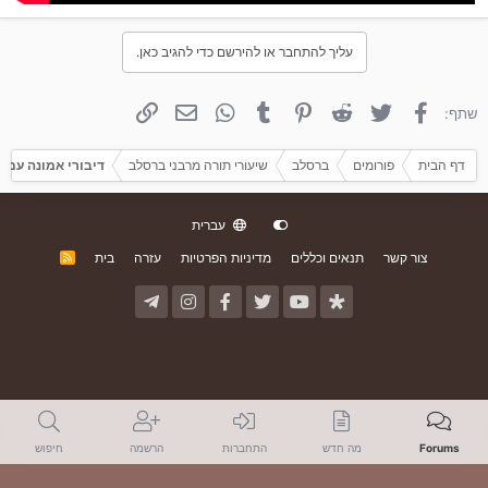
עליך להתחבר או להירשם כדי להגיב כאן.
פייסבוק
טוויטר
Reddit
פינטרסט
Tumblr
WhatsApp
אימייל
קישור
שתף:
דף הבית
פורומים
ברסלב
שיעורי תורה מרבני ברסלב
דיבורי אמונה עם 
עברית
צור קשר
תנאים וכללים
מדיניות הפרטיות
עזרה
בית
R
S
S
Forums
מה חדש
התחברות
הרשמה
חיפוש