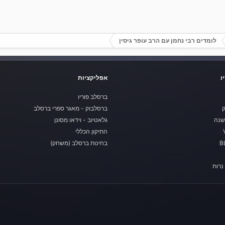
לומדים רבי נחמן עם הרב עופר גיסין
ו
אפליקציות
ברסלב פוריו
ק
ברסלבוק - מאגר ספרי ברסלב
שנה
גלאטיוב - וידאו מסונן
התיקון הכללי
בחינות ברסלב (משחק)
נרות