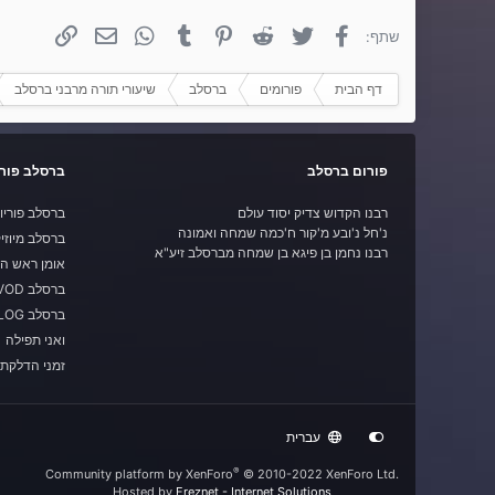
פייסבוק
טוויטר
Reddit
פינטרסט
Tumblr
WhatsApp
אימייל
קישור
שתף:
דף הבית
פורומים
ברסלב
שיעורי תורה מרבני ברסלב
פורום ברסלב
ברסלב פורי
רבנו הקדוש צדיק יסוד עולם
ברסלב פוריו
נ'חל נ'ובע מ'קור ח'כמה שמחה ואמונה
ברסלב מיוזי
רבנו נחמן בן פיגא בן שמחה מברסלב זיע"א
אומן ראש ה
ברסלב VOD
ברסלב BLOG
ואני תפילה
זמני הדלקת 
עברית
®
Community platform by XenForo
© 2010-2022 XenForo Ltd.
Hosted by
Ereznet - Internet Solutions