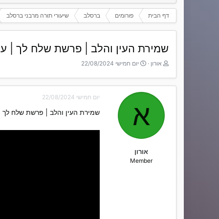
דף הבית
פורומים
ברסלב
שיעורי תורה מרבני ברסלב
שמירת העין והלב | פרשת שלח לך | עופ
T
ת
אורון
יום חמישי 22/08/2024
h
א
r
ר
e
י
יום חמישי 22/08/2024
a
ך
א
d
ה
שמירת העין והלב | פרשת שלח לך | 
s
ת
t
ח
a
ל
r
ה
t
אורון
e
Member
r