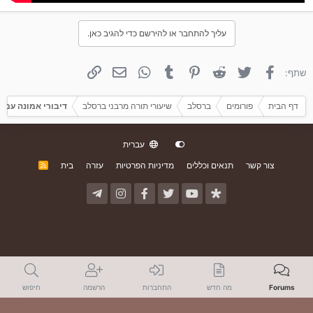
עליך להתחבר או להירשם כדי להגיב כאן.
פייסבוק
טוויטר
Reddit
פינטרסט
Tumblr
WhatsApp
אימייל
קישור
שתף:
דף הבית
פורומים
ברסלב
שיעורי תורה מרבני ברסלב
דיבורי אמונה עם 
עברית
צור קשר
תנאים וכללים
מדיניות הפרטיות
עזרה
בית
R
S
S
Forums
מה חדש
התחברות
הרשמה
חיפוש