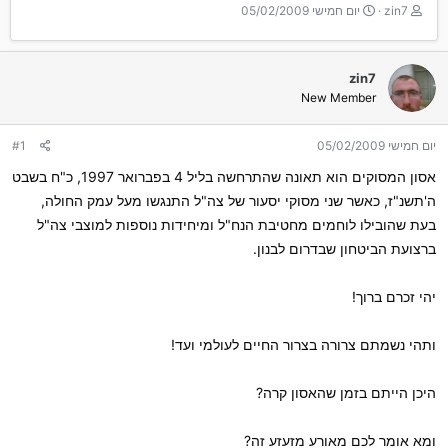
T
ת
zin7
יום חמישי 05/02/2009
h
א
r
ר
e
י
zin7
a
ך
New Member
d
ה
s
ת
t
ח
יום חמישי 05/02/2009
#1
a
ל
r
ה
אסון המסוקים הוא תאונה שהתרחשה בליל 4 בפברואר 1997, כ"ח בשבט
t
ה'תשנ"ז, כאשר שני מסוקי יסעור של צה"ל התנגשו מעל עמק החולה,
e
בעת שהובילו לוחמים מחטיבת הנח"ל ומיחידות נוספות למוצבי צה"ל
r
ברצועת הביטחון שבדרום לבנון.
יהי זכרם ברוך!
ותהי נשמתם צרורה בצרור החיים לעולמי ועד!
היכן הייתם בזמן שהאסון קרה?
ומא אומר לכם מאורע מזעזע זה?