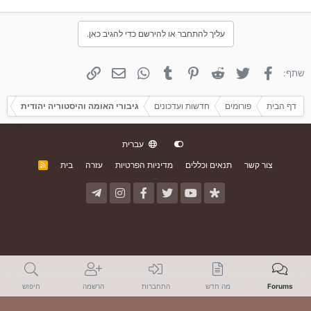
עליך להתחבר או להירשם כדי להגיב כאן.
פייסבוק
טוויטר
Reddit
פינטרסט
Tumblr
WhatsApp
אימייל
קישור
שתף:
דף הבית
פורומים
חדשות ועדכונים
גיבורי האומה והיסטוריה יהודית
עברית
צור קשר
תנאים וכללים
מדיניות הפרטיות
עזרה
בית
R
S
S
Forums
מה חדש
התחברות
הרשמה
חיפוש