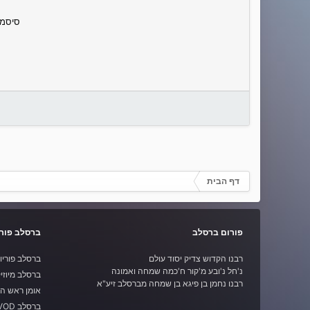
סיסמ
דף הבית
פורום ברסלב
ברסלב פורי
רבנו הקדוש צדיק יסוד עולם
ברסלב פוריו
נ'חל נ'ובע מ'קור ח'כמה שמחה ואמונה
ברסלב מיוזי
רבנו נחמן בן פיגא בן שמחה מברסלב זיע"א
אומן ראש ה
ברסלב VOD