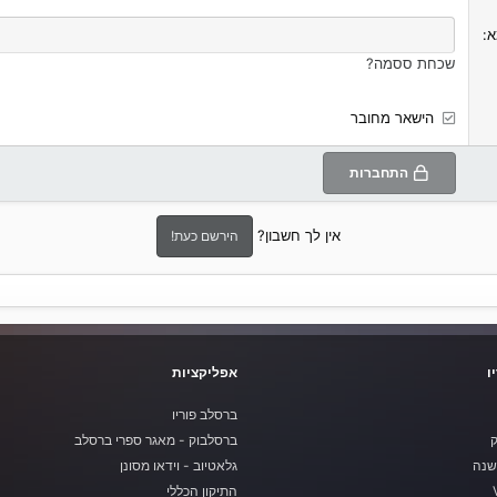
א
שכחת ססמה?
הישאר מחובר
התחברות
אין לך חשבון?
הירשם כעת!
ו
אפליקציות
ברסלב פוריו
ק
ברסלבוק - מאגר ספרי ברסלב
שנה
גלאטיוב - וידאו מסונן
התיקון הכללי