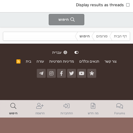
Display results as threads
חיפוש
דף הבית
פורומים
חיפוש
עברית
צור קשר
תנאים וכללים
מדיניות הפרטיות
עזרה
בית
R
S
S
Forums
מה חדש
התחברות
הרשמה
חיפוש