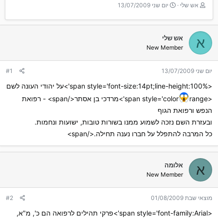
T
ת
אש שלי
יום שני 13/07/2009
h
א
r
ר
e
י
אש שלי
א
a
ך
New Member
d
ה
s
ת
t
ח
יום שני 13/07/2009
#1
a
ל
r
ה
<span style='font-size:14pt;line-height:100%'>על יהודי העונה לשם
t
<span style='color
range'>מרדכי בן אסתר</span> - רפואת
e
r
הנפש ורפואת הגוף
ובעזרת השם נזכה לשמוע ממנו בשורות טובות, ישועות ונחמות.
כל המרבה להתפלל על חברו נענה תחילה.</span>
אלומה
א
New Member
מוצאי שבת 01/08/2009
#2
<span style='font-family:Arial'>פרקי תהילים לרפואה הם כ', מ"א,