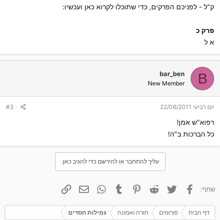
ק"ל - לפניכם הפרקים, כדי שתוכלו לקרוא כאן ועכשיו:
פרק כ
א ל
bar_ben
B
New Member
יום רביעי 22/06/2011
#3
רפוא"ש אמן!
כל הברכות ב"ה!
עליך להתחבר או להירשם כדי להגיב כאן.
פייסבוק
טוויטר
Reddit
פינטרסט
Tumblr
WhatsApp
אימייל
קישור
שתף:
דף הבית
פורומים
תורה ואמונה
גמילות חסדים