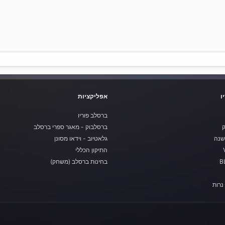
ו
אפליקציות
ברסלב פוריו
ק
ברסלבוק - מאגר ספרי ברסלב
שנה
גלאטיוב - וידאו מסונן
התיקון הכללי
בחינות ברסלב (משחק)
נרות