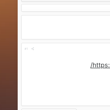
#1
https