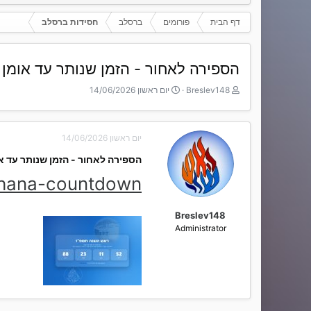
דף הבית
פורומים
ברסלב
חסידות ברסלב
הספירה לאחור - הזמן שנותר עד אומן
T
ת
Breslev148
יום ראשון 14/06/2026
h
א
r
ר
e
י
יום ראשון 14/06/2026
a
ך
d
ה
הספירה לאחור - הזמן שנותר עד 
s
ת
t
ח
shana-countdown/
a
ל
r
ה
t
Breslev148
e
Administrator
r