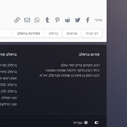
פייסבוק
טוויטר
Reddit
פינטרסט
Tumblr
WhatsApp
אימייל
קישור
שתף:
דף הבית
פורומים
ברסלב
חסידות ברסלב
פורום ברסלב
ברסלב פורי
רבנו הקדוש צדיק יסוד עולם
ברסלב פוריו
נ'חל נ'ובע מ'קור ח'כמה שמחה ואמונה
ברסלב מיוזי
רבנו נחמן בן פיגא בן שמחה מברסלב זיע"א
אומן ראש ה
ברסלב VOD
ברסלב BLOG
ואני תפילה
זמני הדלקת 
עברית