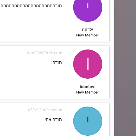
י
תודההההההההההההההההההההה
ילדהה
New Member
יום רביעי 04/02/2009
I
תודה!
idanlevi
New Member
יום שישי 06/02/2009
י
תודה אחי