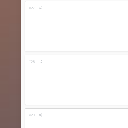
#27
#28
#29