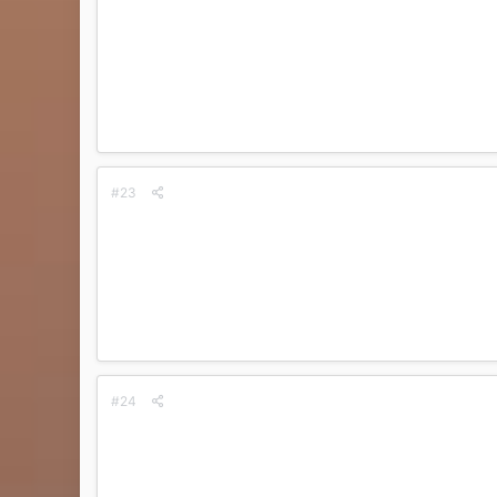
#23
#24