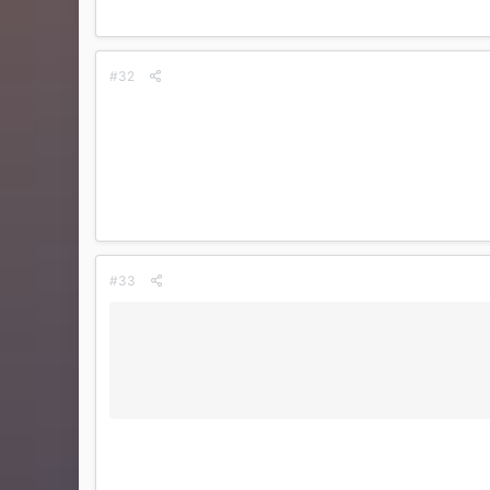
#32
#33