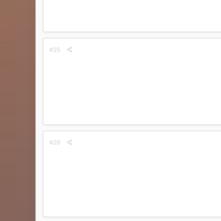
#25
#26