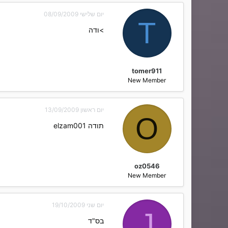
יום שלישי 08/09/2009
T
>ודה
tomer911
New Member
יום ראשון 13/09/2009
O
תודה elzam001
oz0546
New Member
יום שני 19/10/2009
J
בס"ד