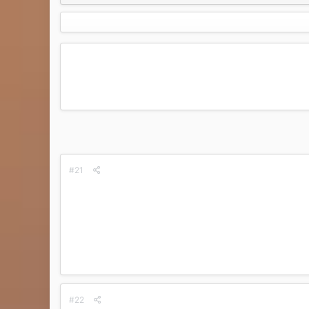
#21
#22