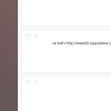
#30
#31