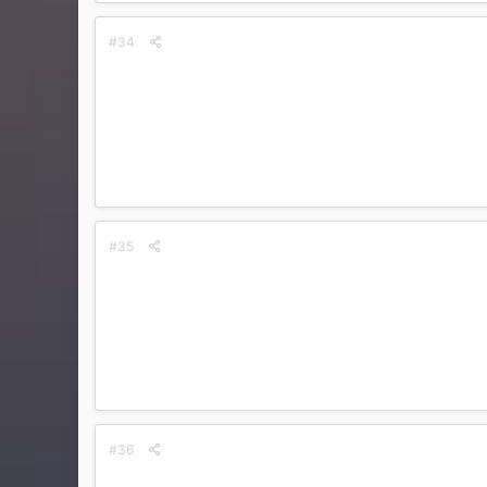
#34
#35
#36