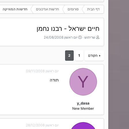
דף הבית
פורומים
חדשות ועדכונים
חדשות המוזיקה
חיים ישראל - רבנו נחמן
T
ת
שריתוש
יום ראשון 24/08/2008
h
א
r
ר
e
י
הקודם
1
2
a
ך
d
ה
s
ת
יום ראשון 09/11/2008
t
ח
Y
a
ל
תודה
r
ה
t
e
r
y_dasa
New Member
יום ראשון 28/12/2008