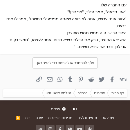
עם החברה שלו.
"אחי תראה", אמר הילד, "אני לבן!"
"עזוב אותי עכשיו, אתה לא רואה שאתה מפריע לי במשהו", אמר לו אחיו
בכעס.
הילד הכושי היה ממש ממש מעוצבן.
הוא יצא החוצה, טרק את הדלת בשיא הכוח ואמר לעצמו, "חמש דקות
אני לבן וכבר אני שונא כושים..."
עליך להתחבר או להירשם כדי להגיב כאן.
פייסבוק
טוויטר
Reddit
פינטרסט
Tumblr
WhatsApp
אימייל
קישור
שתף:
דף הבית
פורומים
ברסלב
מילתא דשטותא
עברית
צור קשר
תנאים וכללים
מדיניות הפרטיות
עזרה
בית
R
S
S