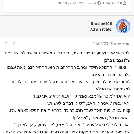
T
ת
Breslev148
מוצאי שבת 10/06/2006
h
א
r
ר
e
י
Breslev148
a
ך
Administrator
d
ה
s
ת
t
ח
מוצאי שבת 10/06/2006
#1
a
ל
r
ה
ילד כושי אחד שיחק בחצר עם גיר, ותוך כדי המשחק הוא שם לב שהידיים
t
שלו נצבעו בלבן.
e
"ווואווווו", התפלא הילד, ומרוב ההתלהבות הוא התחיל לצבוע את עצמו
r
בלבן עד אובדן חושים.
לאחר שנהייה לבן מכף רגל ועד ראש הוא פנה לכיוון הביתה כדי להראות
למשפחת את הפלא.
הוא הלך למוסך של אבא ואמר לו, "אבא תראה, אני לבן!"
"לא עכשיו", אמר לו האב, "יש לי דברים לעשות."
קצת עצוב, פנה הילד לעבר המטבח כדי להראות את הפלא לאמא שלו.
"אמא תראי", הוא אמר, "אני לבן!"
"אל תבלבל לי בשכל עכשיו", אמרה לו אמו, "אני עסוקה, לך לאחיך."
שוב פעם הוא עזב את המקום עצוב ופנה לעבר החדר של אחיו שהיה שם