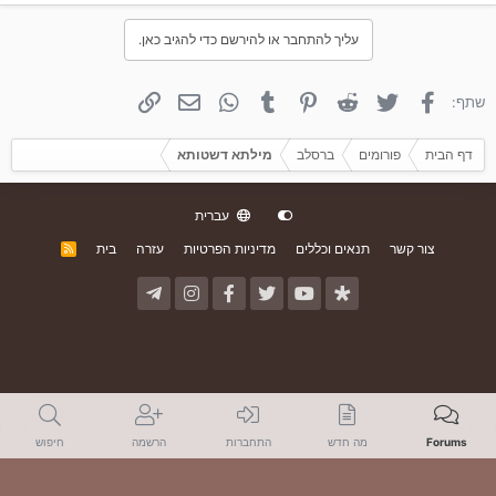
עליך להתחבר או להירשם כדי להגיב כאן.
פייסבוק
טוויטר
Reddit
פינטרסט
Tumblr
WhatsApp
אימייל
קישור
שתף:
דף הבית
פורומים
ברסלב
מילתא דשטותא
עברית
צור קשר
תנאים וכללים
מדיניות הפרטיות
עזרה
בית
R
S
S
Forums
מה חדש
התחברות
הרשמה
חיפוש