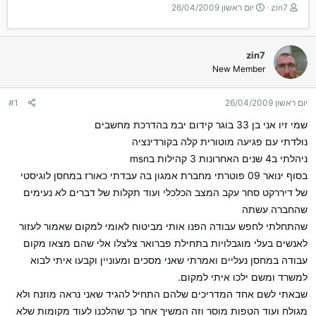
T
ת
zin7
יום ראשון 26/04/2009
h
א
r
ר
e
י
zin7
a
ך
New Member
d
ה
s
ת
t
ח
יום ראשון 26/04/2009
#1
a
ל
r
ה
שמי זיו אני בן 33 בוגר קידום יבמ בהדרכת מחשבים
t
נולדתי עם פגיעה מוטורית קלה בקורדינציה
e
ניהלתי ב4 שנים האחרונות 3 קהילות בmsn
r
בסוף ינואר 09 פוטרתי מחברת אמגון בה עבדתי כאורז במחסן לוגיסטי
של דיררקט סחר עקב המצב הכלכלי ועוד תקלות של דברים לא נעימים
שהחברה עשתה
שהתחלתי לחפש עבודה הפנו אותי מביטוח לאומי למקום שאמור לעזור
לאנשים בעלי מוגבלויות בתחילת פברואר צלצלו אלי שהם מצאו מקום
עבודה במחסן נעליים ואמרתי שאני מסכים ומעוניין וקבעו איתי לבוא
למשרד ומשם ילכו איתי למקום.
שבאתי לשם אחד המדריכים שלהם התחיל להגיד שאני נראה מוזנח ולא
מגולח ועוד הטפות מוסר וזה המשיך אחר כך שהלכנו לעוד מקומות שלא