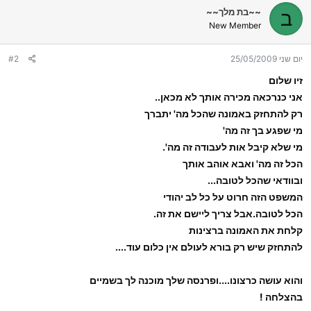
~~בת מלך~~
ב
New Member
יום שני 25/05/2009
#2
זיו שלום
אני כנרכאה מכירה אותך לא מכאן..
רק להתחזק באמונה שהכל מה' יתברך
מי שפגע בך זה מה'
מי שלא קיבל אות לעבודה זה מה'.
הכל זה מה' ואבא אוהב אותך
ובוודאי שהכל לטובה...
המשפט הזה חרוט על כל לב יהודי
הכל לטובה.אבל צריך ליישם את זה.
קלחת את האמונה ברצינות
להתחזק שיש רק בורא לעולם אין כלום עוד....
והוא עושה כרצונו....ופרנסה שלך מוכנה לך בשמיים
בהצלחה !