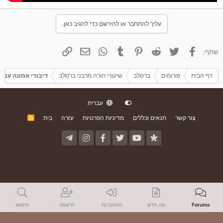
עליך להתחבר או להירשם כדי להגיב כאן.
פייסבוק
טוויטר
Reddit
פינטרסט
Tumblr
WhatsApp
אימייל
קישור
שתף:
דף הבית
פורומים
ברסלב
שיעורי תורה מרבני ברסלב
דיבורי אמונה עם 
עברית
צור קשר
תנאים וכללים
מדיניות הפרטיות
עזרה
בית
R
S
S
Forums
מה חדש
התחברות
הרשמה
חיפוש