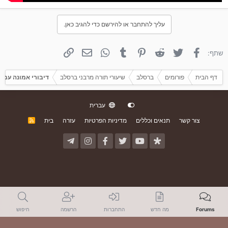
עליך להתחבר או להירשם כדי להגיב כאן.
פייסבוק
טוויטר
Reddit
פינטרסט
Tumblr
WhatsApp
אימייל
קישור
שתף:
דף הבית
פורומים
ברסלב
שיעורי תורה מרבני ברסלב
דיבורי אמונה עם 
עברית
צור קשר
תנאים וכללים
מדיניות הפרטיות
עזרה
בית
R
S
S
Forums
מה חדש
התחברות
הרשמה
חיפוש