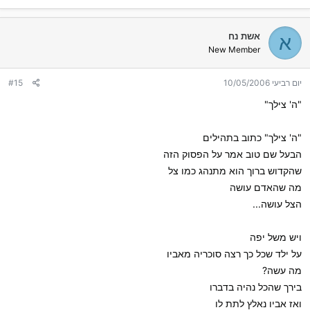
אשת נח
א
New Member
יום רביעי 10/05/2006
#15
"ה' צילך"
"ה' צילך" כתוב בתהילים
הבעל שם טוב אמר על הפסוק הזה
שהקדוש ברוך הוא מתנהג כמו צל
מה שהאדם עושה
הצל עושה...
ויש משל יפה
על ילד שכל כך רצה סוכריה מאביו
מה עשה?
בירך שהכל נהיה בדברו
ואז אביו נאלץ לתת לו