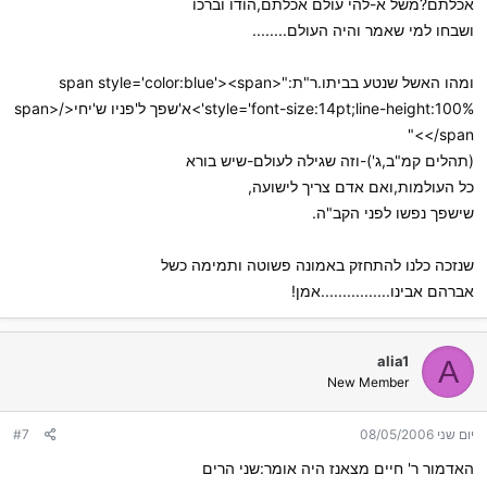
אכלתם?משל א-להי עולם אכלתם,הודו וברכו
ושבחו למי שאמר והיה העולם........
ומהו האשל שנטע בביתו.ר"ת:"<span style='color:blue'><span
style='font-size:14pt;line-height:100%'>א'שפך ל'פניו ש'יחי</span>
</span>"
(תהלים קמ"ב,ג')-וזה שגילה לעולם-שיש בורא
כל העולמות,ואם אדם צריך לישועה,
שישפך נפשו לפני הקב"ה.
שנזכה כלנו להתחזק באמונה פשוטה ותמימה כשל
אברהם אבינו................אמן!
alia1
A
New Member
יום שני 08/05/2006
#7
האדמור ר' חיים מצאנז היה אומר:שני הרים