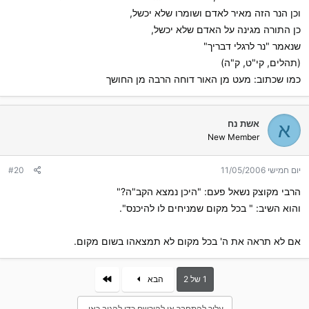
וכן הנר הזה מאיר לאדם ושומרו שלא יכשל,
כן התורה מגינה על האדם שלא יכשל,
שנאמר "נר לרגלי דבריך"
(תהלים, קי"ט, ק"ה)
כמו שכתוב: מעט מן האור דוחה הרבה מן החושך
אשת נח
א
New Member
יום חמישי 11/05/2006
#20
הרבי מקוצק נשאל פעם: "היכן נמצא הקב"ה?"
והוא השיב: " בכל מקום שמניחים לו להיכנס".
אם לא תראה את ה' בכל מקום לא תמצאהו בשום מקום.
אחרון
1 של 2
הבא
עליך להתחבר או להירשם כדי להגיב כאן.