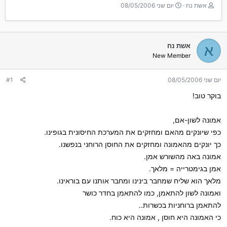
T
ת
אשת נח
יום שני 08/05/2006
h
א
r
ר
e
י
a
ך
אשת נח
א
d
ה
New Member
s
ת
t
ח
a
ל
יום שני 08/05/2006
#1
r
ה
בוקר טוב!
t
e
r
אמונה לשון-אם,
כפי שיונקים מהאם ומחזקים את המערכת החיסונית בגופינו.
כך יונקים מהאמונה ומחזקים את החוסן הרוחני בנפשנו.
אמונה באה מהשורש אמן.
אמן בגימטרייה = מלאך.
מלאך הוא שליח שמחבר בינינו ומחבר אותנו עם בוראינו.
ואמונה לשון להתאמן, כמו להתאמן בחדר כושר
להתאמן ברוחניות בכשרות..
כי האמונה היא חוסן , אמונה היא כוח.