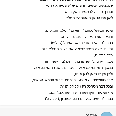
שנמצאים אנשים חדשים שלא שמעו את הניגון,
ובדרך זו היה לו תמיד חשק חדש
לנגן את הניגון האהוב על המלך.
ואמר הבעש"ט:המלך הוא מלך מלכי המלכים,
והניגון הוא הניגון ל האמונה הקדושה
בבחי'"תבואי תשורי מראש אמנה"(שה"ש),
וה' ית' רוצה תמיד לשמוע את השיר הנפלא הזה
מכל הבריות,
אבל האדם ע"י שנתון בתוך העולם הגשמי הזה,
במשך הזמן נמאס אצלו הניגון ונתיישנת האמונה אצלו,
ולכן אין לו חשק לנגן אותו,
אבל כשמשים עצמו כעיוור 'מחיזו דהאי עלמא' הגשמי,
ובכל דבר מסתכל רק אל אלקותו ית',
אזי האמונה הקדושה היא חדשה אצלו לגמרי
בבחי'"חדשים לבקרים רבה אמונתך,(איכה ה')
אשת נח