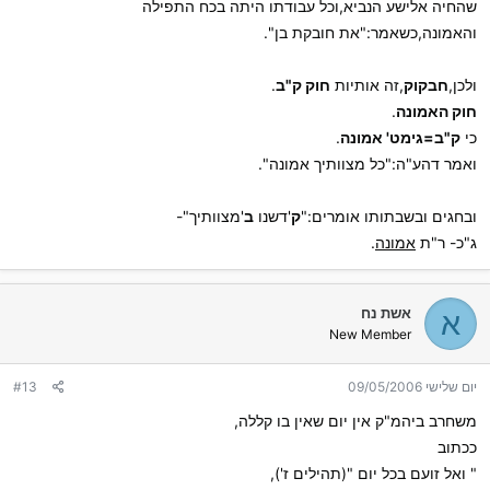
שהחיה אלישע הנביא,וכל עבודתו היתה בכח התפילה
והאמונה,כשאמר:"את חובקת בן".
ולכן,
חבקוק
,זה אותיות
חוק ק"ב
.
חוק האמונה
.
כי
ק"ב=גימט' אמונה
.
ואמר דהע"ה:"כל מצוותיך אמונה".
ובחגים ובשבתותו אומרים:"
ק
'דשנו
ב
'מצוותיך"-
ג"כ- ר"ת
אמונה
.
אשת נח
א
New Member
יום שלישי 09/05/2006
#13
משחרב ביהמ"ק אין יום שאין בו קללה,
ככתוב
" ואל זועם בכל יום "(תהילים ז'),