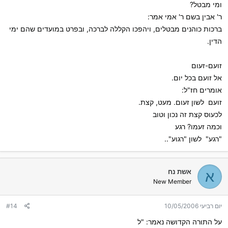
ומי מבטל?
ר' אבין בשם ר' אמי אמר:
ברכות כוהנים מבטלים, ויהפכו הקללה לברכה, ובפרט במועדים שהם ימי
הדין.
זועם-זעום
אל זועם בכל יום.
אומרים חז"ל:
זועם  לשון זעום. מעט, קצת.
לכעוס קצת זה נכון וטוב
וכמה זעמו? רגע
"רגע"  לשון "רגוע"..
אשת נח
א
New Member
יום רביעי 10/05/2006
#14
על התורה הקדושה נאמר: "ל