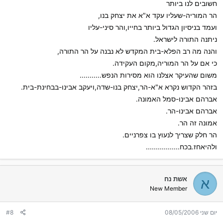
חשובים לנו ביותר
הר המוריה-שעליו עקד א"א את יצחק בנו,
ועמד בניסיון הגדול ביותר בחייו,והר סיני-עליו
ניתנה התורה לישראל.
והנה מה רב הפלא-בית המקדש לא נבנה על הר התורה,
כי אם על הר המוריה,מקום העקידה.
משום שהעיקר אצלנו הוא מסירות הנפש...........
בזהר הקדוש נקרא א"א-הר,יצחק בנו-שדה,ויעקב אבינו-בבחינת-בית.
אברהם אבינו-סמל האמונה.
אברהם אבינו-הר.
אמונה זה הר.
הר חלק שצריך לנעוץ בו צפרניים.
ולהיאחז.בכח.................
אשת נח
א
New Member
יום שני 08/05/2006
#8