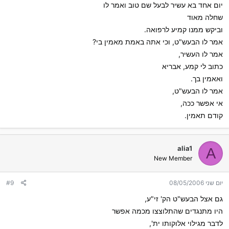
יום אחד בא עשיר לבעל שם טוב ואמר לו
שחלה מאוד
וביקש ממנו קמיע לרפואה.
אמר לו הבעש"ט, וכי אתה באמת מאמין בי?
אמר לו העשיר,
כתוב לי קמע, אבריא
ואאמין בך.
אמר לו הבעש"ט,
אי אפשר ככה,
קודם תאמין.
alia1
A
New Member
יום שני 08/05/2006
#9
גם אצל הבעש"ט הק' זי"ע,
היו מתנגדים שהתלוצצו מכמה אפשר
לדבר מגילוי אלוקותו ית',