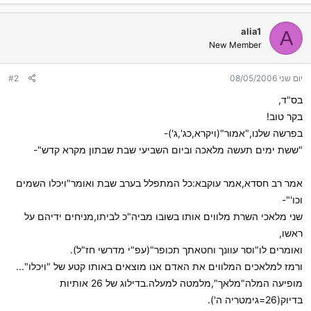
alia1
A
New Member
יום שני 08/05/2006
#2
בס"ד,
בקר טוב!
בפרשה שלנו,"אמור"(ויקרא,כג',ג')-
"ששת ימים תעשה מלאכה וביום השביעי שבת שבתון מקרא קדש"-
אמר רב חסדא,אמר עוקבא:כל המתפלל בערב שבת ואומר"ויכלו השמים
וכו'"-
שני מלאכי השרת מלווים אותו בשובו מביה"כ לביתו,מניחים ידיהם על
ראשו,
ואומרים לו"וסר עוונך וחטאתך תכופר"(עפ"י מדרשי חז"ל).
ורמז למלאכים המלווים את האדם אנו מוצאים באותו קטע של "ויכלו"...
מופיעה המלה"מלאך",מלמטה למעלה.בדילוג של 26 אותיות
בדיוק(26=גימטריה ה').