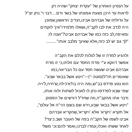
על הנסיון האחרון של "עקדת יצחק"-שהיה רק
לראות עד היכן מגעת אמונתו של בשר ודם....דבר ר' נתן זצ"ל
על גדולתו של אברהם אבינו,הנדיב הראשון,שמוכן
היה לנדב את לבו לקב"ה,ושאלו תלמידו"איך לוקחים
ומאיפה,לב כזה כמו של אברהם אבינו?"וענה לו:
"לך גם יש לב כזה,אלא שאינך מלבב אותו".........
ולהגיע למדה זו של לגלות לכלם את הקב"ה
אפשר דווקא ע"י מדת החסד עם זולתו,כי זו מדת
אברהם אבינו שעשה חסד עם כל הבריאה,כמו
שאומרים חז"ל(סוטה י')--"ויטע אשל בבאר שבע".
הוא נטע פרדס בב"ש,ומה היה בו?א'כילה,ש'תיה,ל'ויה.
שמי שבא לפרדסו-נתן לו לאכול לשתות ולוה אותו,
ודבר אתו מהקב"ה,וזה שחז"ל דורשים על הפסוק:
"ויטע אשל בבאר שבע,וירא שם בשם הוי"ה אל עולם",
אל תקרא 'ויקרא' אלא 'ויקריא',שהקריא אברהם
אבינו לשמו של הקב"ה בפה של העובר ושב.כיצד?
לאחר ששתו ואכלו,עמדו לברכו,ואמר להם:וכי משלי