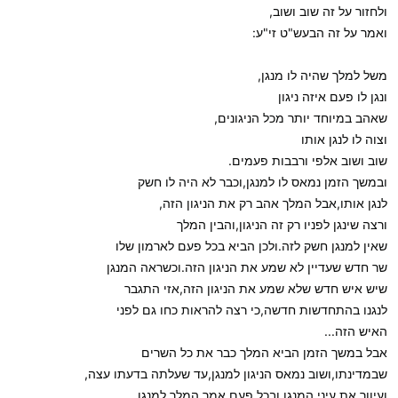
ולחזור על זה שוב ושוב,
ואמר על זה הבעש"ט זי"ע:
משל למלך שהיה לו מנגן,
ונגן לו פעם איזה ניגון
שאהב במיוחד יותר מכל הניגונים,
וצוה לו לנגן אותו
שוב ושוב אלפי ורבבות פעמים.
ובמשך הזמן נמאס לו למנגן,וכבר לא היה לו חשק
לנגן אותו,אבל המלך אהב רק את הניגון הזה,
ורצה שינגן לפניו רק זה הניגון,והבין המלך
שאין למנגן חשק לזה.ולכן הביא בכל פעם לארמון שלו
שר חדש שעדיין לא שמע את הניגון הזה.וכשראה המנגן
שיש איש חדש שלא שמע את הניגון הזה,אזי התגבר
לנגנו בהתחדשות חדשה,כי רצה להראות כחו גם לפני
האיש הזה...
אבל במשך הזמן הביא המלך כבר את כל השרים
שבמדינתו,ושוב נמאס הניגון למנגן,עד שעלתה בדעתו עצה,
ועיוור את עיני המנגן.ובכל פעם אמר המלך למנגן