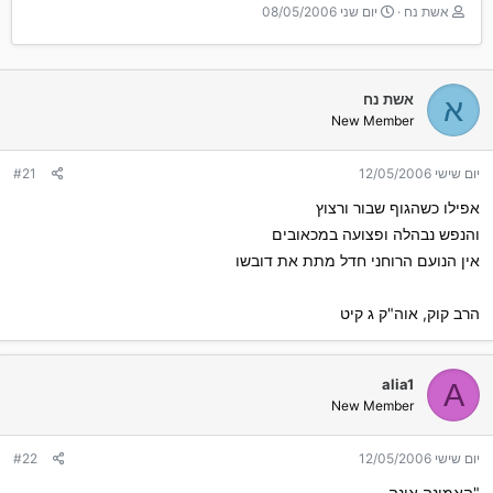
T
ת
אשת נח
יום שני 08/05/2006
h
א
r
ר
e
י
a
ך
אשת נח
א
d
ה
New Member
s
ת
t
ח
a
ל
יום שישי 12/05/2006
#21
r
ה
אפילו כשהגוף שבור ורצוץ
t
e
והנפש נבהלה ופצועה במכאובים
r
אין הנועם הרוחני חדל מתת את דובשו
הרב קוק, אוה"ק ג קיט
alia1
A
New Member
יום שישי 12/05/2006
#22
"האמונה אינה