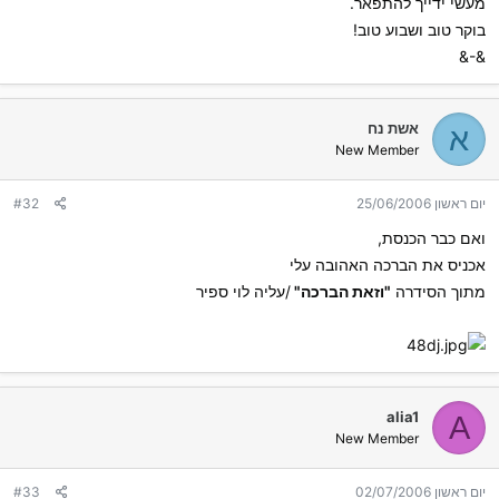
מעשי ידייך להתפאר.
בוקר טוב ושבוע טוב!
&-&
אשת נח
א
New Member
יום ראשון 25/06/2006
#32
ואם כבר הכנסת,
אכניס את הברכה האהובה עלי
מתוך הסידרה
"וזאת הברכה"
/עליה לוי ספיר
alia1
A
New Member
יום ראשון 02/07/2006
#33