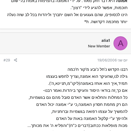
אמונה
היא דבר חזק מאוד. על ידי האמונה בתמימות באמת בלי שום
חוכמות, אפשר להגיע לידי "רצון".
הינו לכסופים, שהם געגועים אל השם יתברך וליהדות בכל לב שזה נעלה
יותר מחכמה דקדושה. h*
alia1
A
New Member
יום שני 19/06/2006
#29
רבנו הקדוש נ'חל נ'ובע מ'קור ח'כמה
גילה לנו,שהעיקר הוא אמונה,וצריך לחפש בעצמו
תמיד,איך הוא אוחז באמונה(ליקו"מ,תניינא,ה').
אם כך,זה בודאי היסוד והעיקר ביהדות.ואמר רבנו-
כל המחלות והחלאים אשר האדם סובל מהם גם בגשמיות,
הם רק מחמת חסרון האמונה,כי ע"י אמונה יכול האדם
להמשיך על עצמו רפואה בגשמיות וברוחניות,
ולהיפך ע"י קלקול האמונה באות על האדם
מכות מופלאות ככתוב(דברים כ"ח)"והפליא ה' את מכותך...