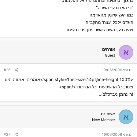
ברצון , בתנועה ובהתכוונות אל השלמות,
"כי האדם עץ השדה"
כמו העץ שיונק מהאדמה
האדם יקבל 'עצה' מהקב"ה.
ויהיה כעץ השדה אשר ייתן פריו בעיתו.
אורחים
א
Guest
יום שני 19/06/2006
#26
<span style='font-size:14pt;line-height:100%'>אומרים: אמונה היא
צינור, כל ההשפעות וכל הברכות </span>
(ר' נחמן מברסלב)..
אשת נח
א
New Member
יום שני 19/06/2006
#27