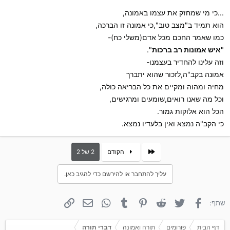
...כי מי שמחזק את עצמו באמונה,
הוא תמיד ב"מצב טוב",כי אמונה זו הברכה,
כמו שאמר החכם מכל אדם(משלי כח)-
"
איש אמונות רב ברכות
".
וזה עלינו להחדיר בעצמנו-
אמונה בקב"ה,לזכור שהוא יתברך
מחיה ומהוה ומקיים את כל הבריאה כולה,
וכל מה שאנו רואים,שומעים ומרגישים,
הכל הוא אלוקות גמור.
כי הקב"ה נמצא ואין בלעדיו נמצא.
First
הקודם
2 של 2
עליך להתחבר או להירשם כדי להגיב כאן.
פייסבוק
טוויטר
Reddit
פינטרסט
Tumblr
WhatsApp
אימייל
קישור
שתף:
דף הבית
פורומים
תורה ואמונה
דברי תורה