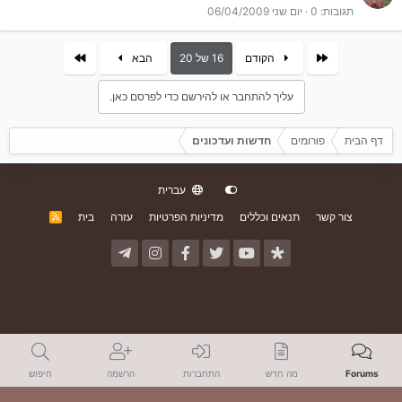
תגובות
0
יום שני 06/04/2009
First
אחרון
הקודם
16 של 20
הבא
עליך להתחבר או להירשם כדי לפרסם כאן.
דף הבית
פורומים
חדשות ועדכונים
עברית
צור קשר
תנאים וכללים
מדיניות הפרטיות
עזרה
בית
R
S
S
Forums
מה חדש
התחברות
הרשמה
חיפוש